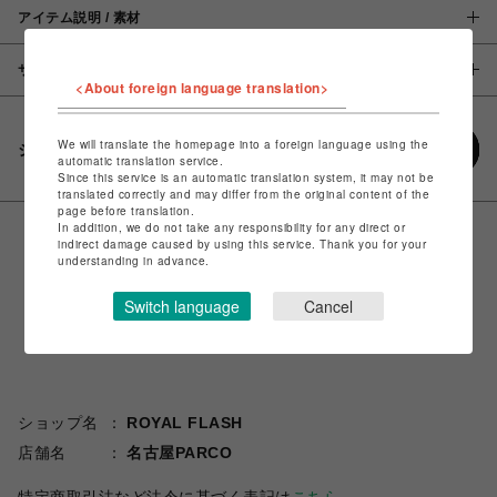
アイテム説明 / 素材
サイズ
<About foreign language translation>
We will translate the homepage into a foreign language using the
シェアする
automatic translation service.
Since this service is an automatic translation system, it may not be
translated correctly and may differ from the original content of the
page before translation.
In addition, we do not take any responsibility for any direct or
indirect damage caused by using this service. Thank you for your
understanding in advance.
Switch language
Cancel
ショップ名
ROYAL FLASH
店舗名
名古屋PARCO