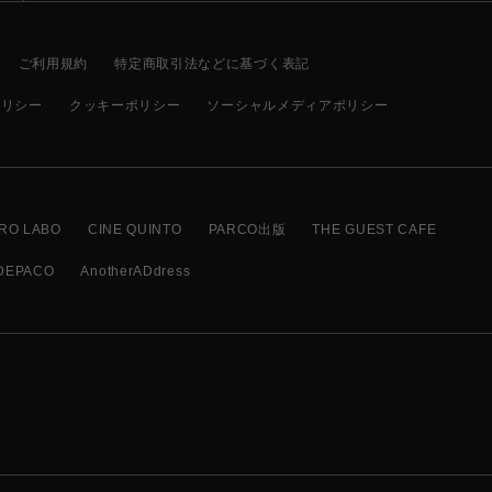
ご利用規約
特定商取引法などに基づく表記
ポリシー
クッキーポリシー
ソーシャルメディアポリシー
RO LABO
CINE QUINTO
PARCO出版
THE GUEST CAFE
DEPACO
AnotherADdress