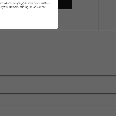
SHOP TOP
ontent of the page before translation.
for your understanding in advance.