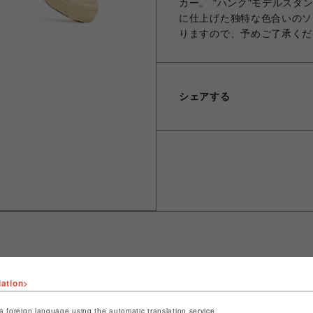
カー。 "ハンク"モデルスタ
に仕上げた独特な色合いのソー
りますので、予めご了承くだ
シェアする
lation>
ショップ名
ROYAL FLASH
店舗名
名古屋PARCO
a foreign language using the automatic translation service.