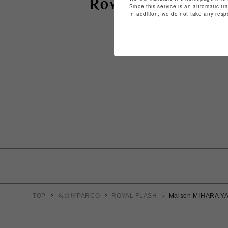
Since this service is an automatic tr
In addition, we do not take any resp
TOP
名古屋PARCO
ROYAL FLASH
Maison MIHARA YA