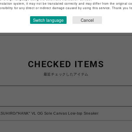
anslation system, it may not be translated correctly and may differ from the original c
特定商取引法など法令に基づく表記は
こちら
onsibility for any direct or indirect damage caused by using this service. Thank you 
ショップお問い合わせは
こちら
Switch language
Cancel
CHECKED ITEMS
最近チェックしたアイテム
SUHIRO/"HANK" VL OG Sole Canvas Low-top Sneaker