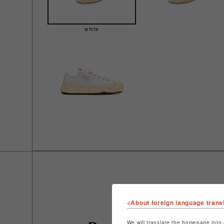
white
<About foreign language trans
We will translate the homepage into 