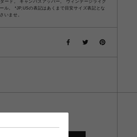
ンダード。 キャンバスアッパー。 ヴィンテージライク
ル。 *JP,USの表記はあくまで目安サイズ表記とな
さいませ。