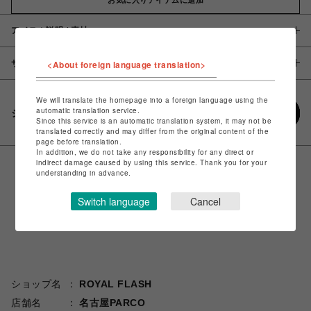
アイテム説明 / 素材
サイズ
<About foreign language translation>
We will translate the homepage into a foreign language using the
automatic translation service.
シェアする
Since this service is an automatic translation system, it may not be
translated correctly and may differ from the original content of the
page before translation.
In addition, we do not take any responsibility for any direct or
indirect damage caused by using this service. Thank you for your
understanding in advance.
Switch language
Cancel
ショップ名
ROYAL FLASH
店舗名
名古屋PARCO