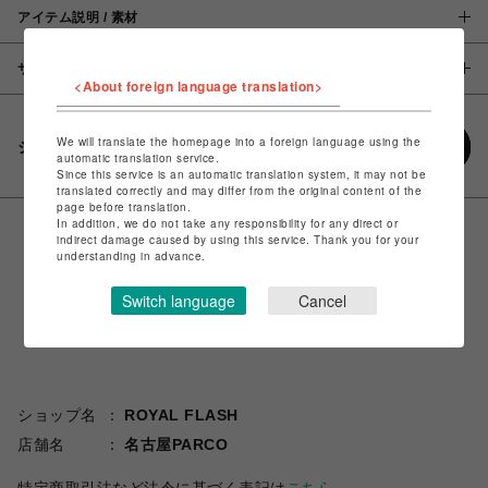
アイテム説明 / 素材
サイズ
<About foreign language translation>
We will translate the homepage into a foreign language using the
シェアする
automatic translation service.
Since this service is an automatic translation system, it may not be
translated correctly and may differ from the original content of the
page before translation.
In addition, we do not take any responsibility for any direct or
indirect damage caused by using this service. Thank you for your
understanding in advance.
Switch language
Cancel
ショップ名
ROYAL FLASH
店舗名
名古屋PARCO