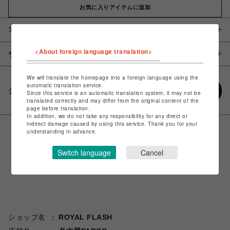
お気に入りアイテムに追加
アイテム説明 / 素材
<About foreign language translation>
サイズ
We will translate the homepage into a foreign language using the
automatic translation service.
シェアする
Since this service is an automatic translation system, it may not be
translated correctly and may differ from the original content of the
page before translation.
In addition, we do not take any responsibility for any direct or
indirect damage caused by using this service. Thank you for your
understanding in advance.
Switch language
Cancel
ショップ名
ROYAL FLASH