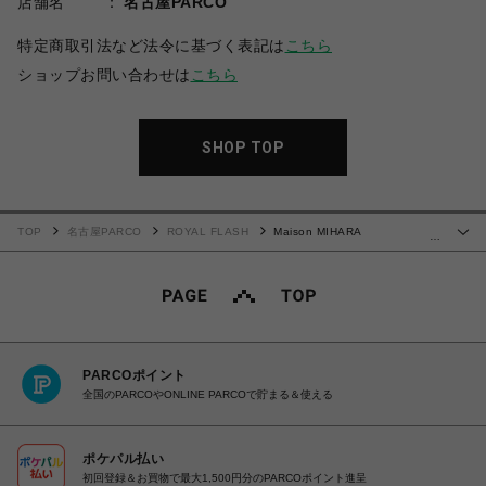
店舗名
名古屋PARCO
特定商取引法など法令に基づく表記は
こちら
ショップお問い合わせは
こちら
SHOP TOP
TOP
名古屋PARCO
ROYAL FLASH
Maison MIHARA
…
YASUHIRO/"HANK" OG Sole Canvas Low-top Sneaker
PARCOポイント
全国のPARCOやONLINE PARCOで貯まる＆使える
ポケパル払い
初回登録＆お買物で最大1,500円分のPARCOポイント進呈