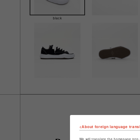
black
<About foreign language trans
We will translate the homepage into 