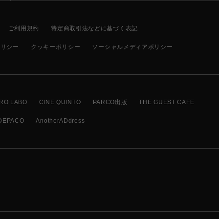
ご利用規約
特定商取引法などに基づく表記
ポリシー
クッキーポリシー
ソーシャルメディアポリシー
RO LABO
CINE QUINTO
PARCO出版
THE GUEST CAFE
DEPACO
AnotherADdress