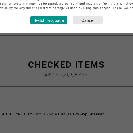
anslation system, it may not be translated correctly and may differ from the original c
特定商取引法など法令に基づく表記は
こちら
onsibility for any direct or indirect damage caused by using this service. Thank you 
ショップお問い合わせは
こちら
Switch language
Cancel
CHECKED ITEMS
最近チェックしたアイテム
SUHIRO/"PETERSON" OG Sole Canvas Low-top Sneaker