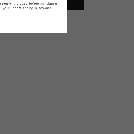
SHOP TOP
ontent of the page before translation.
for your understanding in advance.