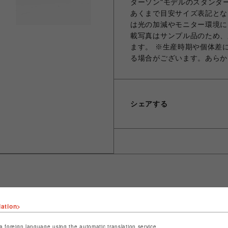
ターソン"モデルのスタンダー
あくまで目安サイズ表記とな
は光の加減やモニター環境に
載写真はサンプル品のため、
ます。 ※生産時期や個体差
る場合がございます。あらか
シェアする
lation>
ショップ名
ROYAL FLASH
店舗名
名古屋PARCO
a foreign language using the automatic translation service.