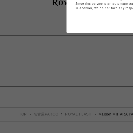
Since this service is an automatic tr
In addition, we do not take any resp
TOP
名古屋PARCO
ROYAL FLASH
Maison MIHARA YA