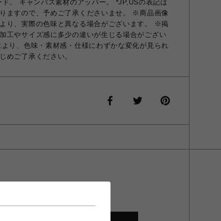
ド。 キャンバス素材のアッパー。 *JP,USの表記は
りますので、予めご了承くださいませ。 ※商品画像
より、実際の色味と異なる場合がございます。 ※掲
加工やサイズ感に多少の違いが生じる場合がござい
により、色味・素材感・仕様にわずかな変化が見られ
じめご了承ください。