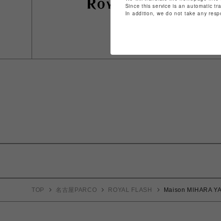
Since this service is an automatic tr
In addition, we do not take any resp
TOP
名古屋PARCO
ROYAL FLASH
Maison MIHARA YA