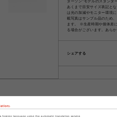
ターソン"モデルのスタンダー
あくまで目安サイズ表記とな
は光の加減やモニター環境に
載写真はサンプル品のため、
ます。 ※生産時期や個体差
る場合がございます。あらか
シェアする
lation>
ショップ名
ROYAL FLASH
店舗名
名古屋PARCO
a foreign language using the automatic translation service.