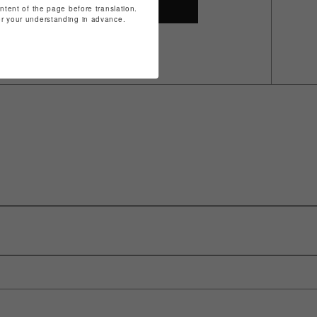
SHOP TOP
ontent of the page before translation.
for your understanding in advance.