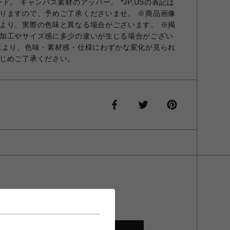
ド。 キャンバス素材のアッパー。 *JP,USの表記は
りますので、予めご了承くださいませ。 ※商品画像
より、実際の色味と異なる場合がございます。 ※掲
加工やサイズ感に多少の違いが生じる場合がござい
により、色味・素材感・仕様にわずかな変化が見られ
じめご了承ください。