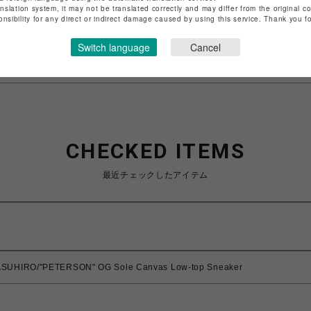
anslation system, it may not be translated correctly and may differ from the original c
特定商取引法など法令に基づく表記は
こちら
onsibility for any direct or indirect damage caused by using this service. Thank you 
ショップお問い合わせは
こちら
Switch language
Cancel
CHECKED ITEMS
最近チェックしたアイテム
SUHIRO/"PETERSON" OG Sole Canvas Low-top Sneaker