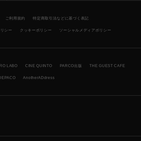
ご利用規約
特定商取引法などに基づく表記
ポリシー
クッキーポリシー
ソーシャルメディアポリシー
RO LABO
CINE QUINTO
PARCO出版
THE GUEST CAFE
DEPACO
AnotherADdress