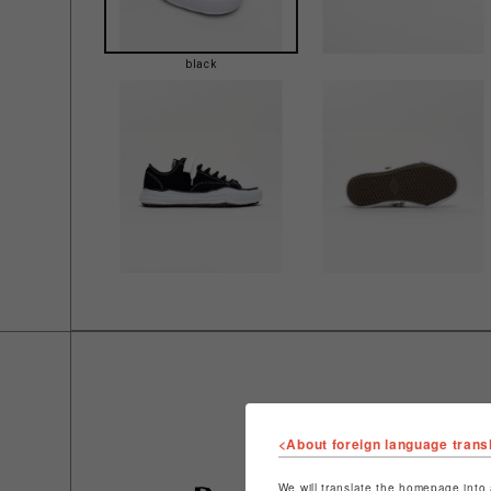
black
<About foreign language trans
We will translate the homepage into 