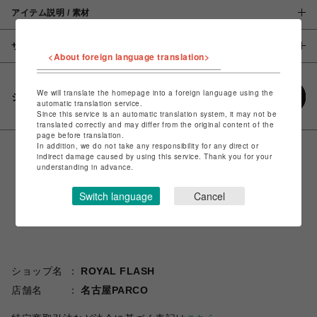
アイテム説明 / 素材
サイズ
<About foreign language translation>
We will translate the homepage into a foreign language using the
シェアする
automatic translation service.
Since this service is an automatic translation system, it may not be
translated correctly and may differ from the original content of the
page before translation.
In addition, we do not take any responsibility for any direct or
indirect damage caused by using this service. Thank you for your
understanding in advance.
Switch language
Cancel
ショップ名
ROYAL FLASH
店舗名
名古屋PARCO