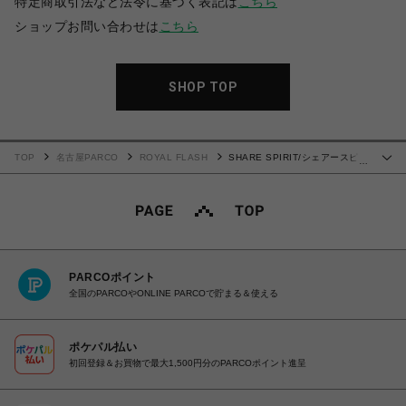
特定商取引法など法令に基づく表記は
こちら
ショップお問い合わせは
こちら
SHOP TOP
TOP
名古屋PARCO
ROYAL FLASH
SHARE SPIRIT/シェアースピリ
…
ット/別注Skull Sukajann
PARCOポイント
全国のPARCOやONLINE PARCOで貯まる＆使える
ポケパル払い
初回登録＆お買物で最大1,500円分のPARCOポイント進呈