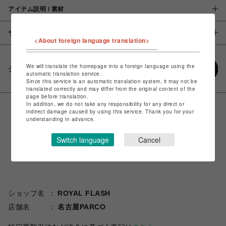
アイテム説明 / 素材
サイズ
<About foreign language translation>
We will translate the homepage into a foreign language using the
シェアする
automatic translation service.
Since this service is an automatic translation system, it may not be
translated correctly and may differ from the original content of the
page before translation.
In addition, we do not take any responsibility for any direct or
indirect damage caused by using this service. Thank you for your
understanding in advance.
Switch language
Cancel
ショップ名
ROYAL FLASH
店舗名
名古屋PARCO