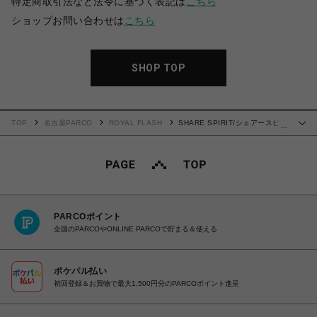
特定商取引法など法令に基づく表記は
こちら
ショップお問い合わせは
こちら
SHOP TOP
TOP
名古屋PARCO
ROYAL FLASH
SHARE SPIRIT/シェアースピリ
…
ット/Welcome Tee
PARCOポイント
全国のPARCOやONLINE PARCOで貯まる＆使える
ポケパル払い
初回登録＆お買物で最大1,500円分のPARCOポイント進呈