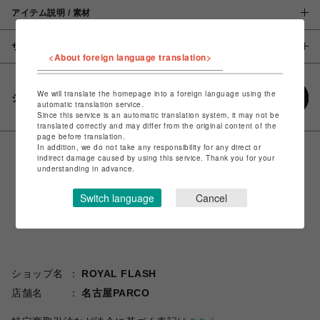
アイテム説明 / 素材
サイズ
<About foreign language translation>
We will translate the homepage into a foreign language using the
シェアする
automatic translation service.
Since this service is an automatic translation system, it may not be
translated correctly and may differ from the original content of the
page before translation.
In addition, we do not take any responsibility for any direct or
indirect damage caused by using this service. Thank you for your
understanding in advance.
Switch language
Cancel
ショップ名
ROYAL FLASH
店舗名
名古屋PARCO