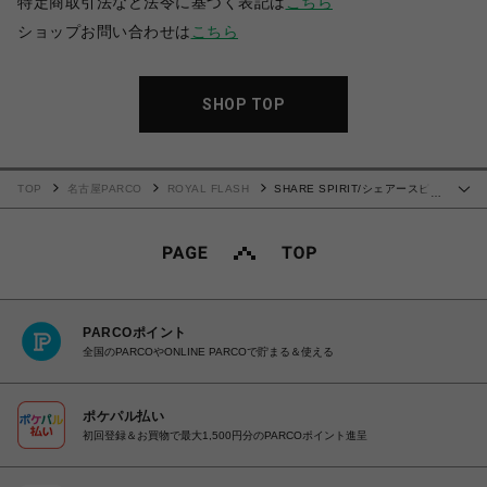
特定商取引法など法令に基づく表記は
こちら
ショップお問い合わせは
こちら
SHOP TOP
TOP
名古屋PARCO
ROYAL FLASH
SHARE SPIRIT/シェアースピリ
…
ット/Fake Satan Tee
PARCOポイント
全国のPARCOやONLINE PARCOで貯まる＆使える
ポケパル払い
初回登録＆お買物で最大1,500円分のPARCOポイント進呈