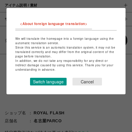
アイテム説明 / 素材
サイズ
<About foreign language translation>
We will translate the homepage into a foreign language using the
シェアする
automatic translation service.
Since this service is an automatic translation system, it may not be
translated correctly and may differ from the original content of the
page before translation.
In addition, we do not take any responsibility for any direct or
indirect damage caused by using this service. Thank you for your
understanding in advance.
Switch language
Cancel
ショップ名
ROYAL FLASH
店舗名
名古屋PARCO