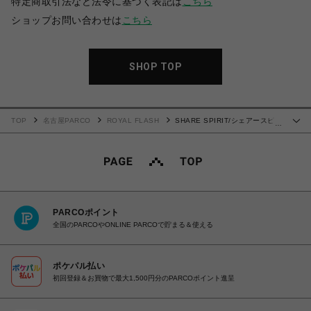
特定商取引法など法令に基づく表記は
こちら
ショップお問い合わせは
こちら
SHOP TOP
TOP
名古屋PARCO
ROYAL FLASH
SHARE SPIRIT/シェアースピリ
…
ット/Handwreting Tanktop
PARCOポイント
全国のPARCOやONLINE PARCOで貯まる＆使える
ポケパル払い
初回登録＆お買物で最大1,500円分のPARCOポイント進呈