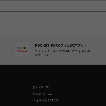
POCKET PARCO（公式アプリ）
コイン＆クーポンでPARCOでのお買い物
がオトクに
浦和PARCO
錦糸町PARCO
ひばりが丘PARCO