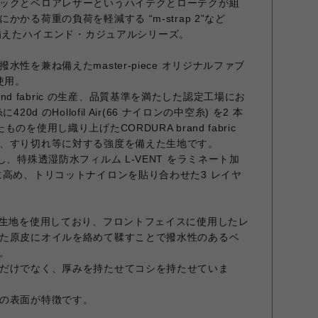
ックとベロアレザーというハイテクとローテクが組
かる荷重の負荷を軽減する “m-strap 2”など
機能を備えたハイエンド・カジュアルシリーズ。
性を兼ね備えたmaster-piece オリジナルファブ
を使用。
 brand fabric の生産、品質基準を満たした認定工場にお
0d のHollofil Air(66 ナイロンの中空糸) を2 本
を使用し織り上げたCORDURA brand fabric
、すり切れ等に対する強度を備えた生地です。
し、特殊透湿防水フィルム L-VENT をラミネート加
に高め、トリコットナイロンを貼り合わせた3 レイヤ
と生地を使用しており、フロントフェイスに使用したレ
た原皮にオイルを絡めて鞣すことで撥水性のあるベ
。
だけでなく、厚みを持たせてコシを持たせていま
の表面が特徴です。