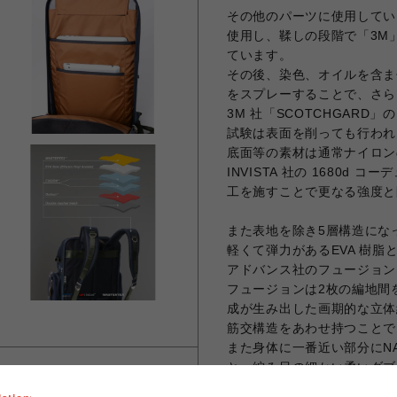
その他のパーツに使用してい
使用し、鞣しの段階で「3M
ています。
その後、染色、オイルを含ま
をスプレーすることで、さら
3M 社「SCOTCHGAR
試験は表面を削っても行われ
底面等の素材は通常ナイロン
INVISTA 社の 1680d
工を施すことで更なる強度と
また表地を除き5層構造にな
軽くて弾力があるEVA 樹
アドバンス社のフュージョン
フュージョンは2枚の編地間
成が生み出した画期的な立体
筋交構造をあわせ持つことで
また身体に一番近い部分にN
と、編み目の細かい柔いダブ