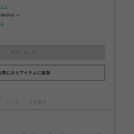
こちら
00時00分 〜
せる
完売しました
お気に入りアイテムに追加
サイズ
注意事項