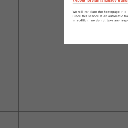
<About foreign language trans
We will translate the homepage into 
Since this service is an automatic tr
In addition, we do not take any resp