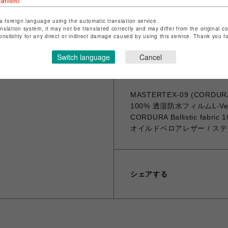
lation>
さらにバックパックには身体にか
リジナル機構を装備。クッシ
a foreign language using the automatic translation service.
とで快適に使用できる機能を
anslation system, it may not be translated correctly and may differ from the original c
onsibility for any direct or indirect damage caused by using this service. Thank you 
収納面においても内外装に大
ットがついています。
Switch language
Cancel
Material
MASTERTEX-09 (CORDURA Ba
100% 透湿防水フィルムL-Ve
CORDURA Ballistic fab
オイルドベロアレザー / ステア
シェアする