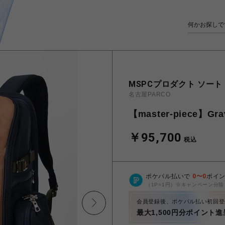
MSPCプロダクト ソート
名古屋PARCO
【master-piece】G
￥95,700
税込
ポケパル払いで
0
〜
0
ポイ
（1P=1円）※キャンペーン分除
会員登録後、ポケパル払い初回登
最大1,500円分ポイント進