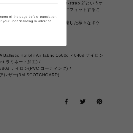
かる荷重の負荷を軽減する “m-strap 2”というオ
ョン性だけでなく、様々な人の肩にフィットするこ
持たせました。
ontent of the page before translation.
for your understanding in advance.
小、オンオフ問わず使い勝手を考慮した様々なポケ
llistic Hollofil Air fabric 1680d × 840d ナイロン
nt ラミネート加工) /
ric 1680d ナイロン(PVC コーティング) /
レザー(3M SCOTCHGARD)