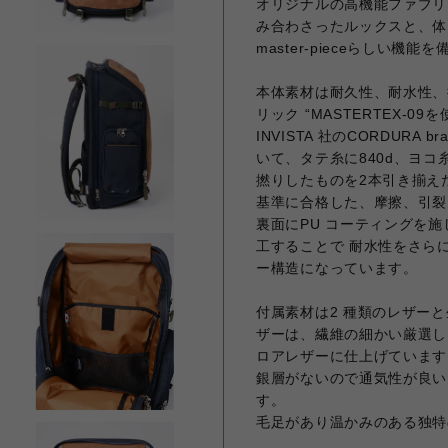
オリジナルの高機能ファブリ
み合わさったルックスと、体にか
master-pieceらしい
本体素材は耐久性、耐水性、撥水
リック “MASTERTEX-09
INVISTA 社のCORDURA
いて、タテ糸に840d、ヨコ糸に42
撚りしたものを2本引き揃えたもの
基準に合格した、摩擦、引裂
裏面にPU コーティングを施
工することで 耐水性をさら
ー構造になっています。
付属素材は2 種類のレザー
ザーは、繊維の細かい厳選し
ロアレザーに仕上げています
銀層がないので通気性が良い
す。
毛足があり温かみのある独特