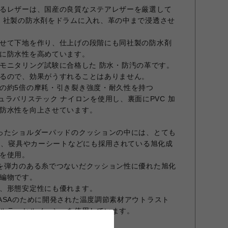
るレザーは、国産の良質なステアレザーを厳選して
」社製の防水剤をドラムに入れ、革の中まで浸透させ
せて下地を作り、仕上げの段階にも同社製の防水剤
に防水性を高めています。
D」のモニタリング試験に合格した 防水・防汚の革です。
るので、効果がうすれることはありません。
の約5倍の摩耗・引き裂き強度・耐久性を持つ
 コーデュラバリステック ナイロンを使用し、裏面にPVC 加
防水性を向上させています。
ったショルダーパッドのクッションの中には、とても
脂と、寝具やカーシートなどにも採用されている旭化成
を使用。
を弾力のある糸でつないだクッション性に優れた旭化
編物です。
、形態安定性にも優れます。
ASAのために開発された温度調節素材アウトラスト
ルラッセルメッシュを使用しています。