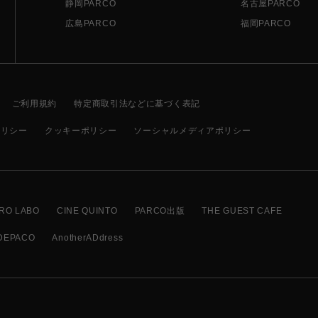
静岡PARCO
名古屋PARCO
広島PARCO
福岡PARCO
ご利用規約
特定商取引法などに基づく表記
ポリシー
クッキーポリシー
ソーシャルメディアポリシー
RO LABO
CINE QUINTO
PARCO出版
THE GUEST CAFE
DEPACO
AnotherADdress