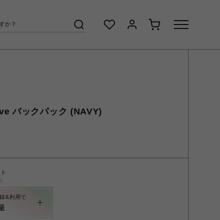
rave バックパック (NAVY)
ント
く
録&利用で
呈