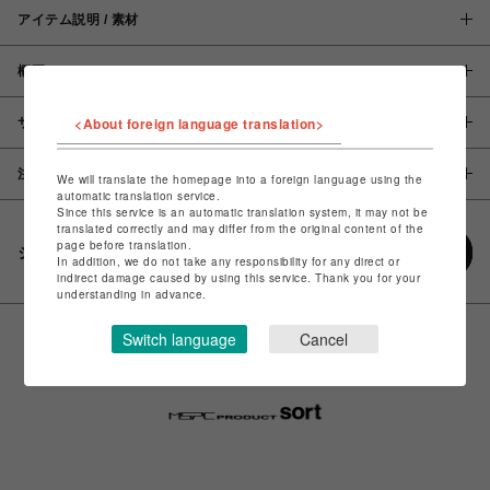
アイテム説明 / 素材
概要
<About foreign language translation>
サイズ
注意事項
We will translate the homepage into a foreign language using the
automatic translation service.
Since this service is an automatic translation system, it may not be
translated correctly and may differ from the original content of the
page before translation.
シェアする
In addition, we do not take any responsibility for any direct or
indirect damage caused by using this service. Thank you for your
understanding in advance.
Switch language
Cancel