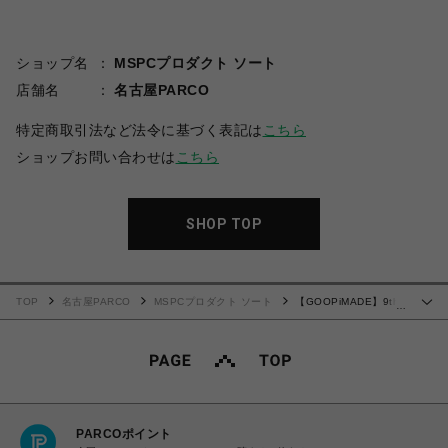
ショップ名
MSPCプロダクト ソート
店舗名
名古屋PARCO
特定商取引法など法令に基づく表記は
こちら
ショップお問い合わせは
こちら
SHOP TOP
TOP
名古屋PARCO
MSPCプロダクト ソート
【GOOPiMADE】9th -
…
CORDURA Zipper Cargo Trousers (Iron)
PARCOポイント