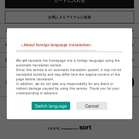
カートに入れる
お気に入りアイテムに追加
アイテム説明 / 素材
<About foreign language translation>
サイズ
注意事項
We will translate the homepage into a foreign language using the
automatic translation service.
Since this service is an automatic translation system, it may not be
translated correctly and may differ from the original content of the
page before translation.
シェアする
In addition, we do not take any responsibility for any direct or
indirect damage caused by using this service. Thank you for your
understanding in advance.
Switch language
Cancel