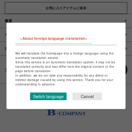
お気に入りアイテムに追加
概要
サイズ
<About foreign language translation>
注意事項
We will translate the homepage into a foreign language using the
automatic translation service.
Since this service is an automatic translation system, it may not be
translated correctly and may differ from the original content of the
シェアする
page before translation.
In addition, we do not take any responsibility for any direct or
indirect damage caused by using this service. Thank you for your
understanding in advance.
Switch language
Cancel