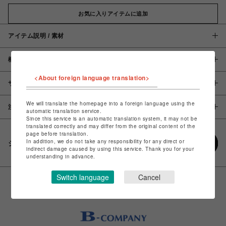
お気に入りアイテムに追加
アイテム説明 / 素材
概要
<About foreign language translation>
サイズ
We will translate the homepage into a foreign language using the
注意事項
automatic translation service.
Since this service is an automatic translation system, it may not be
translated correctly and may differ from the original content of the
page before translation.
In addition, we do not take any responsibility for any direct or
シェアする
indirect damage caused by using this service. Thank you for your
understanding in advance.
Switch language
Cancel