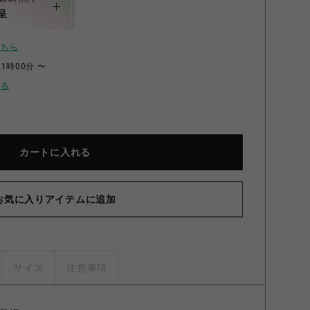
呈
こちら
11時00分 〜
せる
カートに入れる
き2Pソファ 右アーム DBL 右肘ダークブルー
お気に入りアイテムに追加
サイズ
注意事項