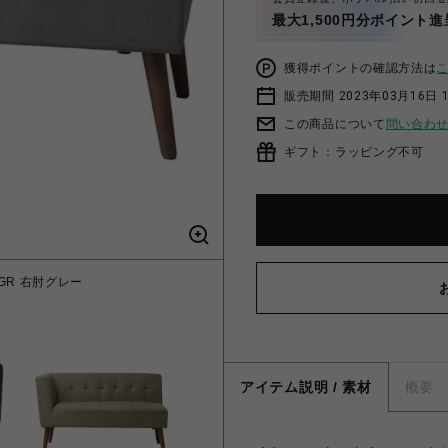
最大1,500円分ポイント進
獲得ポイントの確認方法は
販売期間 2023年03月16日 
この商品について
問い合わ
ギフト：ラッピング不可
GR 右肘グレー
【ミルド】アーム付
アイテム説明 / 素材
概要