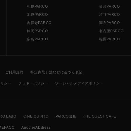
札幌PARCO
仙台PARCO
池袋PARCO
渋谷PARCO
吉祥寺PARCO
調布PARCO
静岡PARCO
名古屋PARCO
広島PARCO
福岡PARCO
ご利用規約
特定商取引法などに基づく表記
ポリシー
クッキーポリシー
ソーシャルメディアポリシー
RO LABO
CINE QUINTO
PARCO出版
THE GUEST CAFE
DEPACO
AnotherADdress