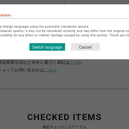
lation>
a foreign language using the automatic translation service.
anslation system, it may not be translated correctly and may differ from the original c
onsibility for any direct or indirect damage caused by using this service. Thank you 
ショップ名
ビーカンパニー
Switch language
Cancel
店舗名
調布PARCO
特定商取引法など法令に基づく表記は
こちら
ショップお問い合わせは
こちら
CHECKED ITEMS
最近チェックしたアイテム