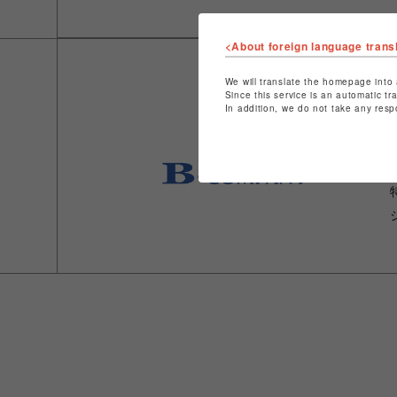
<About foreign language trans
We will translate the homepage into 
Since this service is an automatic tr
In addition, we do not take any resp