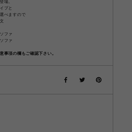
登場。
イプと
選べますので
文
ソファ
ソファ
意事項の欄もご確認下さい。