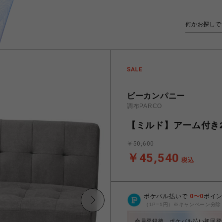
ビーカンパニー
調布PARCO
【ミルド】アーム付き2
￥50,600
￥45,540
税込
ポケパル払いで
0
〜
0
ポイ
（1P=1円）※キャンペーン分除
会員登録後、ポケパル払い初回登