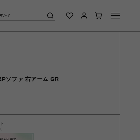
Pソファ 右アーム GR
ント
く
録&利用で