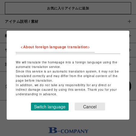
お気に入りアイテムに追加
アイテム説明 / 素材
概要
<About foreign language translation>
サイズ
We will translate the homepage into a foreign language using the
注意事項
automatic translation service.
Since this service is an automatic translation system, it may not be
translated correctly and may differ from the original content of the
page before translation.
In addition, we do not take any responsibility for any direct or
シェアする
indirect damage caused by using this service. Thank you for your
understanding in advance.
Switch language
Cancel