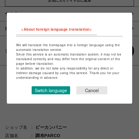
お気に入りアイテムに追加
サイズ
<About foreign language translation>
注意事項
We will translate the homepage into a foreign language using the
automatic translation service.
シェアする
Since this service is an automatic translation system, it may not be
translated correctly and may differ from the original content of the
page before translation.
In addition, we do not take any responsibility for any direct or
indirect damage caused by using this service. Thank you for your
understanding in advance.
Switch language
Cancel
ショップ名
ビーカンパニー
店舗名
調布PARCO