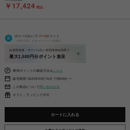
￥17,424
税込
ポケパル払いで
0
〜
0
ポイント
（1P=1円）※キャンペーン分除く
会員登録後、ポケパル払い初回登録&利用で
最大1,500円分ポイント進呈
獲得ポイントの確認方法は
こちら
販売期間 2023年03月16日 11時00分 〜
この商品について
問い合わせる
ギフト：ラッピング不可
カートに入れる