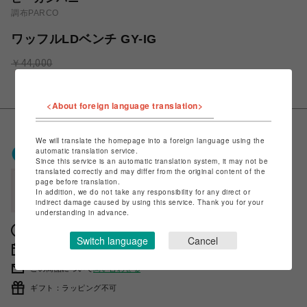
調布PARCO
ワッフルLDベンチ GY-IG
￥44,000
￥39,600
税込
<About foreign language translation>
We will translate the homepage into a foreign language using the
ポケパル払いで
0
〜
0
ポイント
automatic translation service.
Since this service is an automatic translation system, it may not be
（1P=1円）※キャンペーン分除く
translated correctly and may differ from the original content of the
page before translation.
会員登録後、ポケパル払い初回登録&利用で
In addition, we do not take any responsibility for any direct or
最大1,500円分ポイント進呈
indirect damage caused by using this service. Thank you for your
understanding in advance.
獲得ポイントの確認方法は
こちら
Switch language
Cancel
販売期間 2023年03月16日 11時00分 〜
この商品について
問い合わせる
ギフト：ラッピング不可