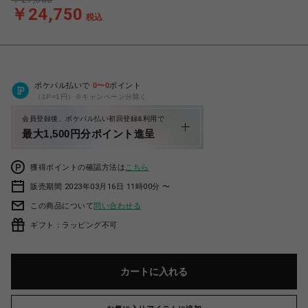
￥24,750
税込
ポケパル払いで
0
〜
0
ポイント
（1P=1円）※キャンペーン分除く
会員登録後、ポケパル払い初回登録&利用で
最大1,500円分ポイント進呈
獲得ポイントの確認方法は
こちら
販売期間 2023年03月16日 11時00分 〜
この商品について
問い合わせる
ギフト：ラッピング不可
カートに入れる