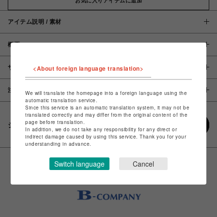
お気に入りアイテムに追加
アイテム説明 / 素材
概要
<About foreign language translation>
サイズ
注意事項
We will translate the homepage into a foreign language using the
automatic translation service.
Since this service is an automatic translation system, it may not be
translated correctly and may differ from the original content of the
page before translation.
シェアする
In addition, we do not take any responsibility for any direct or
indirect damage caused by using this service. Thank you for your
understanding in advance.
Switch language
Cancel