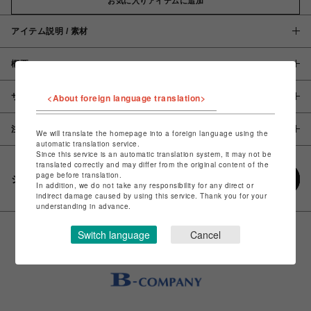
お気に入りアイテムに追加
アイテム説明 / 素材
概要
<About foreign language translation>
サイズ
注意事項
We will translate the homepage into a foreign language using the
automatic translation service.
Since this service is an automatic translation system, it may not be
translated correctly and may differ from the original content of the
page before translation.
シェアする
In addition, we do not take any responsibility for any direct or
indirect damage caused by using this service. Thank you for your
understanding in advance.
Switch language
Cancel