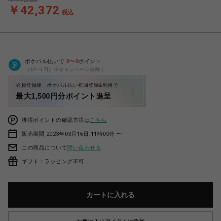
￥42,372
税込
ポケパル払いで
0
〜
0
ポイント
（1P=1円）※キャンペーン分除く
会員登録後、ポケパル払い初回登録&利用で
最大1,500円分ポイント進呈
獲得ポイントの確認方法は
こちら
販売期間 2023年03月16日 11時00分 〜
この商品について
問い合わせる
ギフト：ラッピング不可
カートに入れる