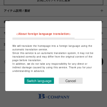
お気に入りアイテムに追加
アイテム説明 / 素材
概要
<About foreign language translation>
サイズ
注意事項
We will translate the homepage into a foreign language using the
automatic translation service.
Since this service is an automatic translation system, it may not be
translated correctly and may differ from the original content of the
page before translation.
シェアする
In addition, we do not take any responsibility for any direct or
indirect damage caused by using this service. Thank you for your
understanding in advance.
Switch language
Cancel