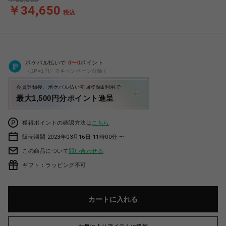
￥34,650
税込
ポケパル払いで
0
〜
0
ポイント
（1P=1円）※キャンペーン分除く
会員登録後、ポケパル払い初回登録&利用で
最大1,500円分ポイント進呈
獲得ポイントの確認方法は
こちら
販売期間 2023年03月16日 11時00分 〜
この商品について
問い合わせる
ギフト：ラッピング不可
カートに入れる