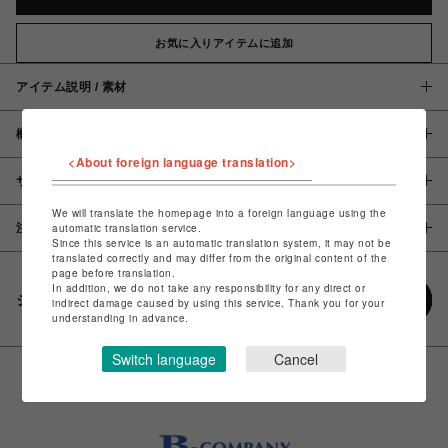
お気に入りアイテムに追加
アイテム説明 / 素材
概要
<About foreign language translation>
サイズ
We will translate the homepage into a foreign language using the
automatic translation service.
注意事項
Since this service is an automatic translation system, it may not be
translated correctly and may differ from the original content of the
page before translation.
In addition, we do not take any responsibility for any direct or
シェアする
indirect damage caused by using this service. Thank you for your
understanding in advance.
Switch language
Cancel