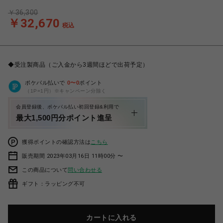
￥36,300
￥32,670
税込
◆受注製商品（ご入金から3週間ほどで出荷予定）
ポケパル払いで
0
〜
0
ポイント
（1P=1円）※キャンペーン分除く
会員登録後、ポケパル払い初回登録&利用で
最大1,500円分ポイント進呈
獲得ポイントの確認方法は
こちら
販売期間 2023年03月16日 11時00分 〜
この商品について
問い合わせる
ギフト：ラッピング不可
カートに入れる