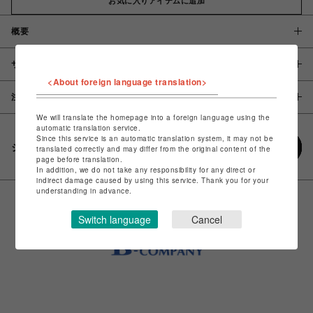
お気に入りアイテムに追加
概要
サイズ
<About foreign language translation>
注意事項
We will translate the homepage into a foreign language using the
automatic translation service.
Since this service is an automatic translation system, it may not be
シェアする
translated correctly and may differ from the original content of the
page before translation.
In addition, we do not take any responsibility for any direct or
indirect damage caused by using this service. Thank you for your
understanding in advance.
Switch language
Cancel