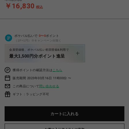
￥16,830
税込
ポケパル払いで
0
〜
0
ポイント
（1P=1円）※キャンペーン分除く
会員登録後、ポケパル払い初回登録&利用で
最大1,500円分ポイント進呈
獲得ポイントの確認方法は
こちら
販売期間 2023年03月16日 11時00分 〜
この商品について
問い合わせる
ギフト：ラッピング不可
カートに入れる