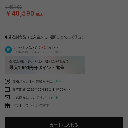
￥45,100
￥40,590
税込
◆受注製商品（ご入金から3週間ほどで出荷予定）
ポケパル払いで
0
〜
0
ポイント
（1P=1円）※キャンペーン分除く
会員登録後、ポケパル払い初回登録&利用で
最大1,500円分ポイント進呈
獲得ポイントの確認方法は
こちら
販売期間 2023年03月16日 11時00分 〜
この商品について
問い合わせる
ギフト：ラッピング不可
カートに入れる