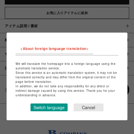
お気に入りアイテムに追加
アイテム説明 / 素材
概要
<About foreign language translation>
サイズ
We will translate the homepage into a foreign language using the
automatic translation service.
注意事項
Since this service is an automatic translation system, it may not be
translated correctly and may differ from the original content of the
page before translation.
In addition, we do not take any responsibility for any direct or
シェアする
indirect damage caused by using this service. Thank you for your
understanding in advance.
Switch language
Cancel