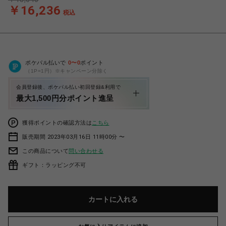
￥16,236
税込
ポケパル払いで
0
〜
0
ポイント
（1P=1円）※キャンペーン分除く
会員登録後、ポケパル払い初回登録&利用で
最大1,500円分ポイント進呈
獲得ポイントの確認方法は
こちら
販売期間 2023年03月16日 11時00分 〜
この商品について
問い合わせる
ギフト：ラッピング不可
カートに入れる