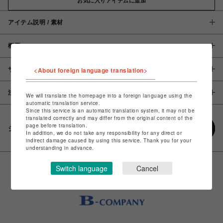
お気に入りアイテムに追加
アイテム説明 / 素材
概要
<About foreign language translation>
サイズ
注意事項
We will translate the homepage into a foreign language using the
automatic translation service.
Since this service is an automatic translation system, it may not be
translated correctly and may differ from the original content of the
page before translation.
シェアする
In addition, we do not take any responsibility for any direct or
indirect damage caused by using this service. Thank you for your
understanding in advance.
Switch language
Cancel