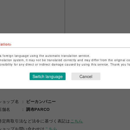
lation>
a foreign language using the automatic translation service.
anslation system, it may not be translated correctly and may differ from the original c
onsibility for any direct or indirect damage caused by using this service. Thank you 
Switch language
Cancel
ショップ名
ビーカンパニー
店舗名
調布PARCO
特定商取引法など法令に基づく表記は
こちら
ショップお問い合わせは
こちら