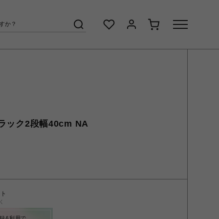
ーラック2段幅40cm NA
ント
く
録&利用で