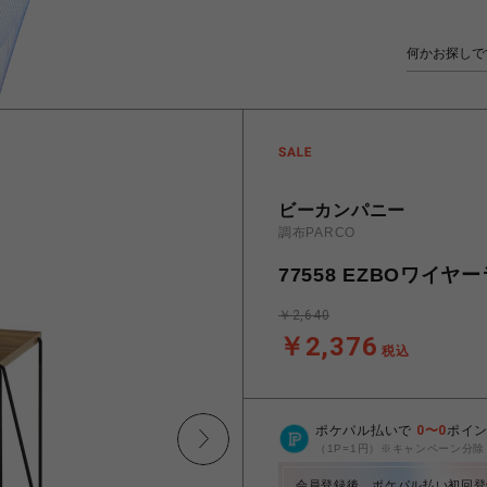
ビーカンパニー
調布PARCO
77558 EZBOワイヤ
￥2,640
￥2,376
税込
ポケパル払いで
0
〜
0
ポイ
（1P=1円）※キャンペーン分除
会員登録後、ポケパル払い初回登