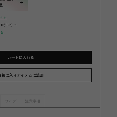
呈
こちら
11時00分 〜
せる
カートに入れる
ZBOワイヤーラック2段幅40cm MBR MBR
お気に入りアイテムに追加
サイズ
注意事項