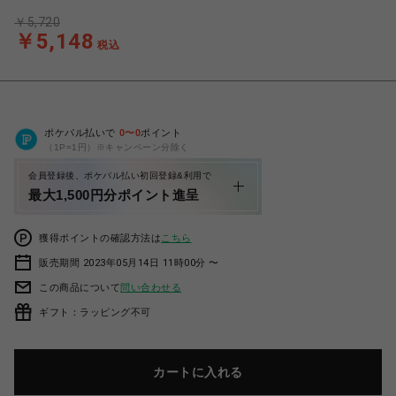
￥5,720
￥5,148
税込
ポケパル払いで
0
〜
0
ポイント
（1P=1円）※キャンペーン分除く
会員登録後、ポケパル払い初回登録&利用で
最大1,500円分ポイント進呈
獲得ポイントの確認方法は
こちら
販売期間 2023年05月14日 11時00分 〜
この商品について
問い合わせる
ギフト：ラッピング不可
カートに入れる