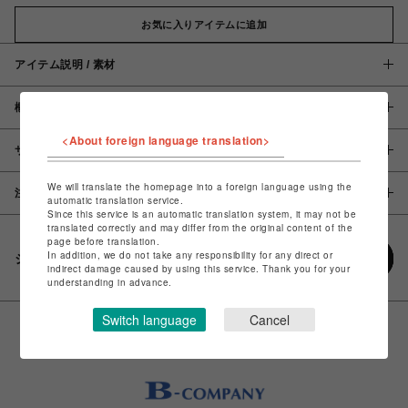
お気に入りアイテムに追加
アイテム説明 / 素材
概要
<About foreign language translation>
サイズ
We will translate the homepage into a foreign language using the
注意事項
automatic translation service.
Since this service is an automatic translation system, it may not be
translated correctly and may differ from the original content of the
page before translation.
In addition, we do not take any responsibility for any direct or
シェアする
indirect damage caused by using this service. Thank you for your
understanding in advance.
Switch language
Cancel