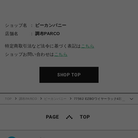
ショップ名
ビーカンパニー
店舗名
調布PARCO
特定商取引法など法令に基づく表記は
こちら
ショップお問い合わせは
こちら
SHOP TOP
TOP
調布PARCO
ビーカンパニー
77562 EZBOワイヤーラック4段幅
…
40cm NA