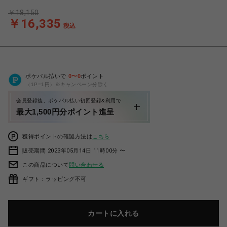
￥18,150
￥16,335
税込
ポケパル払いで
0
〜
0
ポイント
（1P=1円）※キャンペーン分除く
会員登録後、ポケパル払い初回登録&利用で
最大1,500円分ポイント進呈
獲得ポイントの確認方法は
こちら
販売期間 2023年05月14日 11時00分 〜
この商品について
問い合わせる
ギフト：ラッピング不可
カートに入れる