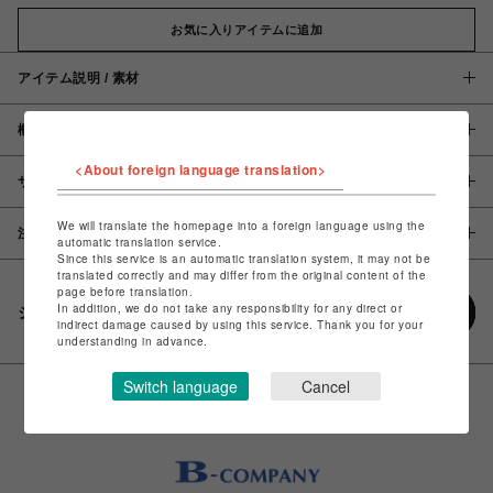
お気に入りアイテムに追加
アイテム説明 / 素材
概要
<About foreign language translation>
サイズ
We will translate the homepage into a foreign language using the
注意事項
automatic translation service.
Since this service is an automatic translation system, it may not be
translated correctly and may differ from the original content of the
page before translation.
In addition, we do not take any responsibility for any direct or
シェアする
indirect damage caused by using this service. Thank you for your
understanding in advance.
Switch language
Cancel