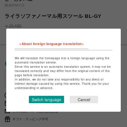
調布PARCO
ライラソファノーマル用スツール BL-GY
￥29,480
￥26,532
税込
<About foreign language translation>
We will translate the homepage into a foreign language using the
ポケパル払いで
0
〜
0
ポイント
automatic translation service.
Since this service is an automatic translation system, it may not be
（1P=1円）※キャンペーン分除く
translated correctly and may differ from the original content of the
page before translation.
会員登録後、ポケパル払い初回登録&利用で
In addition, we do not take any responsibility for any direct or
最大1,500円分ポイント進呈
indirect damage caused by using this service. Thank you for your
understanding in advance.
獲得ポイントの確認方法は
こちら
Switch language
Cancel
販売期間 2023年03月16日 11時00分 〜
この商品について
問い合わせる
ギフト：ラッピング不可