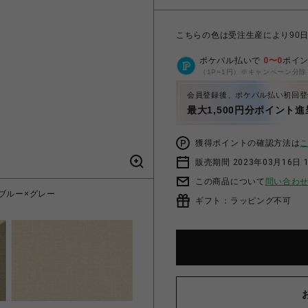
こちらの色は受注生産により90
ポケパル払いで
0
〜
0
ポイ
（1P=1円）※キャンペーン分除
会員登録後、ポケパル払い初回登
最大1,500円分ポイント進
獲得ポイントの確認方法は
販売期間 2023年03月16日 
この商品について
問い合わ
 ブルー×グレー
ライラソファノーマル
ギフト：ラッピング不可