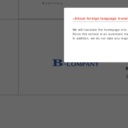
サンドベージュ
<About foreign language trans
We will translate the homepage into 
Since this service is an automatic tr
In addition, we do not take any resp