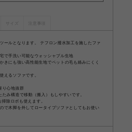
サイズ
注意事項
ツールとなります。 テフロン撥水加工を施したファ
宅で手洗い可能なウォッシャブル生地
かきにも強い高性能生地でペットの毛も絡みにくく
使えるソファです。
座り心地抜群
たたみ構造で移動（搬入）もしやすいです。
でお掃除ロボも使えます。
ので木脚を外してロータイプソファとしてもお使い