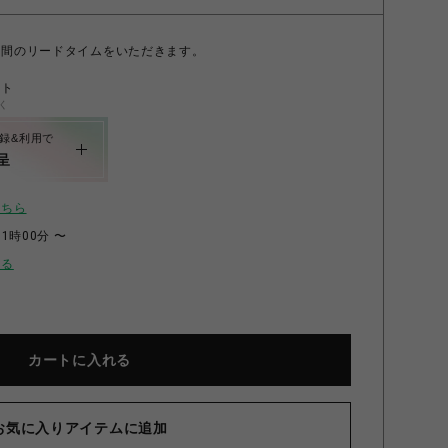
日間のリードタイムをいただきます。
ント
く
録&利用で
呈
こちら
11時00分 〜
せる
用スツール SB-BE サンドベージュ×ベージュ
カートに入れる
お気に入りアイテムに追加