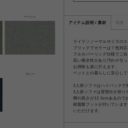
ベージュ
アイテム説明 / 素材
概要
ライラソノーマルサイズのス
ブリックでカラーは７色対応
フルカバーリング仕様でご自
高い撥水性があり汚れや引っ
お掃除も楽に行えます。
ペットとの暮らしに安心して
グレー
3人掛ソファはハイバックで
3人掛ソファは背部分が折り
脚の高さが12.5cmあるの
樹脂製フットが付いています
いただけます。