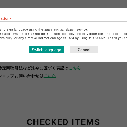
lation>
a foreign language using the automatic translation service.
anslation system, it may not be translated correctly and may differ from the original c
onsibility for any direct or indirect damage caused by using this service. Thank you 
Switch language
Cancel
ショップ名
ビーカンパニー
店舗名
調布PARCO
特定商取引法など法令に基づく表記は
こちら
ショップお問い合わせは
こちら
CHECKED ITEMS