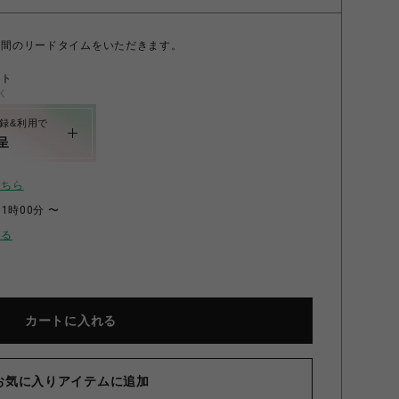
日間のリードタイムをいただきます。
ント
く
録&利用で
呈
こちら
11時00分 〜
せる
アームスツール SB-BE サンドベージュ×ベージュ
カートに入れる
お気に入りアイテムに追加