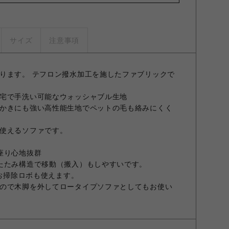
サイズ
注意事項
ります。 テフロン撥水加工を施したファブリックで
宅で手洗い可能なウォッシャブル生地
かきにも強い高性能生地でペットの毛も絡みにくく
使えるソファです。
座り心地抜群
たたみ構造で移動（搬入）もしやすいです。
でお掃除ロボも使えます。
ので木脚を外してロータイプソファとしてもお使い