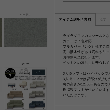
ベージュ
アイテム説明 / 素材
概要
ライラソファのスツールとな
カラーは７色対応
フルカバーリング仕様でご自
高い撥水性があり汚れや引っ
お掃除も楽に行えます。
ペットとの暮らしに安心して
グレー
3人掛ソファはハイバックで
3人掛ソファは背部分が折り
脚の高さが12.5cmあるの
樹脂製フットが付いています
いただけます。