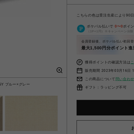
こちらの色は受注生産により90
ポケパル払いで
0
〜
0
ポイ
（1P=1円）※キャンペーン分除
会員登録後、ポケパル払い初回登
最大1,500円分ポイント進
獲得ポイントの確認方法は
販売期間 2023年03月16日 
この商品について
問い合わ
Y ブルー×グレー
ライラソファノーマル用
ギフト：ラッピング不可