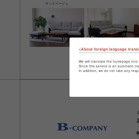
サンドベージュ
<About foreign language trans
We will translate the homepage into 
Since this service is an automatic tr
In addition, we do not take any resp