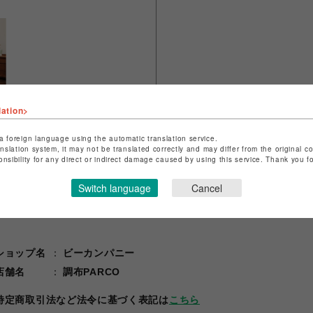
lation>
a foreign language using the automatic translation service.
anslation system, it may not be translated correctly and may differ from the original c
onsibility for any direct or indirect damage caused by using this service. Thank you 
Switch language
Cancel
ショップ名
ビーカンパニー
店舗名
調布PARCO
特定商取引法など法令に基づく表記は
こちら