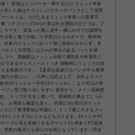
簡単！ 着脱はジッパーを一周するだけ リュック本体
り外した後はサコッシュ/クラッチバックとして使用
ダーベルトは、つけたままリュック本体への装着可
散 ツナグバッグ2in1が喜ばれる理由のひとつは、フ
ころです。 背負った際に背中～腰にかけての隙間を
中全体と腰で分散。Ｓ字型のショルダーで、動作時
、従来のリュックに比べて肩に負担がかからず、長
ベルト1.5/背面には2cmの厚みのあるパットを採
しつつ、接触面はメッシュ仕様で通気性や快適性に
節ができるチェストベルトつき 移動時にリュックの揺
変える収納力です。 【多彩な収納でカバンの中も整理
収納力が欲しい。」の声にお応えして、前作よりメイ
前作20リットル⇒今作22リットル）。より沢山の荷
オープン型で取り出しやすい 前作から、メイン収納部
化。 トップが大きく開いて、収納部の奥までしっか
も、お掃除も確認も楽々。 内部に3か所のポケット
ンだけで整理整頓が可能に！ トップ裏に大きなメッ
や10インチタブレットなども入ります。16インチPC
やケーブル等を収納できるポケット2か所ありPC収納
、突然の雨天にも安心の仕様となっています（完全