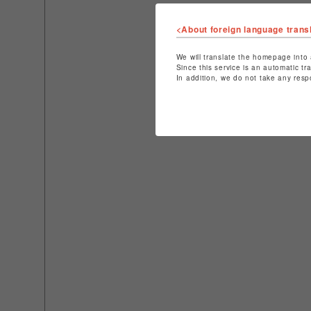
<About foreign language trans
We will translate the homepage into 
Since this service is an automatic tr
In addition, we do not take any resp