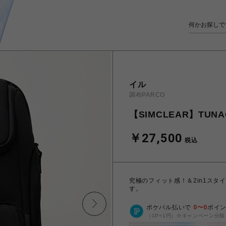
イル
調布PARCO
【SIMCLEAR】TUN
￥27,500
税込
究極のフィット感！＆2in1スタ
す。
ポケパル払いで
0
〜
0
ポイ
（1P=1円）※キャンペーン分除