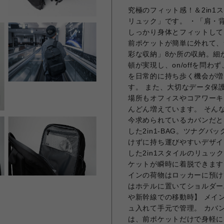
究極のフィット感！＆2in1
リュック」です。 ・「肩・
しっかり身体とフィットして
前ポケットが簡単に外れて、
彩な収納」8か所の収納。細
頓が実現し、on/offを問
を日常的に持ち歩く機会が増
す。 また、大切なデータ保
場所もオフィスやコアワーキ
んどん増えています。 そん
今求められているカバンだとS
した2in1-BAG。ツナグバ
けずに持ち運びやすいデザイ
した2in1スタイルのリュック
ケットが瞬時に着脱できます
インの荷物はロッカーに預け
はホテルに置いてショルダー
や新幹線での移動時】 メイ
ュ入れて手元で管理。 カバン
は、前ポケットだけで身軽にお