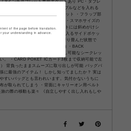
7.9インチタブレット専用ポケットあり PC・タブレ
用のバンドがついて上部にはケーブルなどを入れる
ト付きます。 ・着脱可能な前ポケット ・フラップ部
スナーを閉め忘れても安心の仕様 ・スマホサイズの
2か所/キーリール付き 背面ポケットには斜めがけシ
ontent of the page before translation.
for your understanding in advance.
きます。 折り畳み傘やドリンクも入るサイドポケッ
が収納可能 折り畳み傘も収納可能（折り畳んだ状態で
はシークレットポケット&カード収納 ・BACK
きるサイズ 背負ったままでも取り出し可能なシークレッ
 ・CARD POKET ICカード3枚まで収納可能で左
置） 背負ったままスムーズに取り出しが可能 バッグパ
張に最強のアイテム！ しかし知ってましたか？ 実は
やすいバッグとも言われいます。気付かないうちに
布が取られてしまう ・背面にキャリーオン用ベルト
長旅の際の移動も楽々 《自立しやすく出し入れもしや