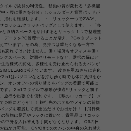
スタイルで抜群の利便性。 移動の質が変わる「多機能
背中・腰に重さを分散」しショルダーと背面パッドが
、揺れを軽減します。 ・「リュック一つで2WAY」
サコッシュ/クラッチバッグとして使えます。 ・「多
かな収納スペースを活用するとリュック１つで整理整
わず、 データをPC管理することが増え、PCやタブレット
えています。その為、見持つは重たくなる一方で
護も忘れてはいけません。働く場所もオフィスや働く
ングスペース、対面やリモートなど、選択の幅はど
な生活様式の変化、多様性を受け止められるカバンが
IMCLEARは考えています。 改良を重ねさらに進化
ッグ2in1はパソコンなどを持ち歩く時でも体に負担をか
ン、オンオフへの切り替えをバッグの着脱で可能に
です。 2in1スタイルで移動が快適!!リュックと前ポ
。旅行や出張でも便利です。 【駅のロッカーで】 メ
て身軽にどうぞ！！ 旅行先のホテルでメインの荷物
バッグを着脱して貴重品だけでお出かけ！ 【飛行機
ンの荷物は足元やラックに置いて、貴重品はサコッシ
の中身を入れ替える手間がなくなります。 Offの日
出かけ可能。 ON/Offでのカバンの中身の入れ替え