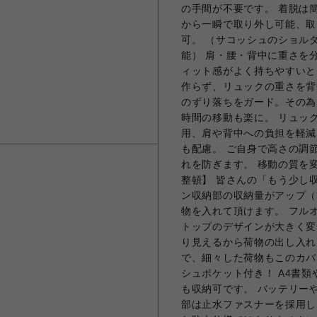
の手間が不要です。 着脱は
から一瞬で取り外し可能、取
可。 （サコッシュのショル
能） 肩・腰・背中に重さを分
ィット感がよく持ちやすいと
作らず、リュックの重さを背
のずり落ちをガード。その為
時間の移動も楽に。 リュック
用、肩や背中への負担を軽減
も配慮。 ご自身で高さの調
れを防ぎます。 移動の質を
整頓】 皆さんの「もう少し
ン収納部の収納量がアップ（
物を入れて頂けます。 フル
トップのデザインが大きく変
り見えるから荷物の出し入れ
で、細々した荷物もこのカバ
シュポケット付き！ A4書類
も収納可です。 バッテリー
部は止水ファスナーを採用し