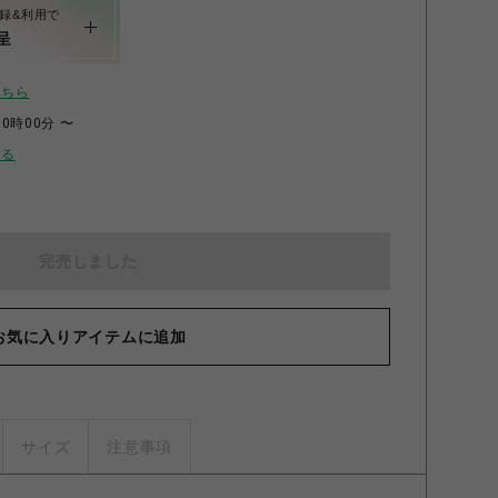
録&利用で
呈
こちら
00時00分 〜
せる
完売しました
お気に入りアイテムに追加
サイズ
注意事項