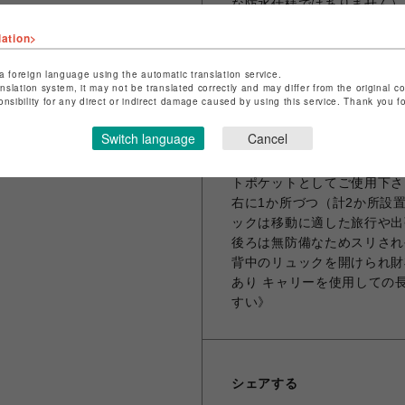
な防水仕様ではありません） 
ット収納部には滑り落ち防止
lation>
のにも便利なメッシュポケッ
分はマグネット入りで、ファ
a foreign language using the automatic translation service.
ポケット2か所/ペンホルダー
anslation system, it may not be translated correctly and may differ from the original c
onsibility for any direct or indirect damage caused by using this service. Thank you 
ョルダーを収納することもで
ト 500mlのペットボトル
Switch language
Cancel
27cm以下のもの） 背面に
POCKET 長財布も収納で
トポケットとしてご使用下さい。
右に1か所づつ（計2か所設
ックは移動に適した旅行や出
後ろは無防備なためスリされ
背中のリュックを開けられ財
あり キャリーを使用しての
すい》
シェアする