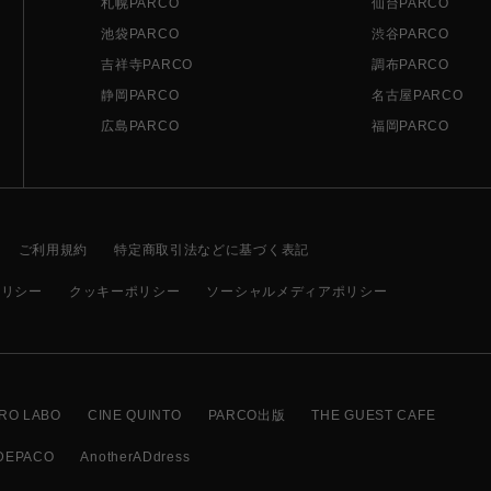
札幌PARCO
仙台PARCO
池袋PARCO
渋谷PARCO
吉祥寺PARCO
調布PARCO
静岡PARCO
名古屋PARCO
広島PARCO
福岡PARCO
ご利用規約
特定商取引法などに基づく表記
ポリシー
クッキーポリシー
ソーシャルメディアポリシー
RO LABO
CINE QUINTO
PARCO出版
THE GUEST CAFE
DEPACO
AnotherADdress