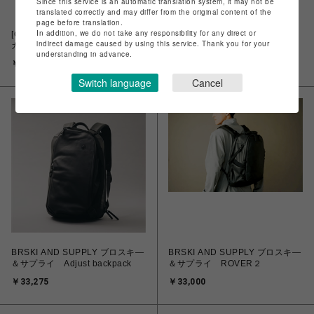
Since this service is an automatic translation system, it may not be
translated correctly and may differ from the original content of the
page before translation.
In addition, we do not take any responsibility for any direct or
[GASTON LUGA]ガストンルー
trimmers(トリマーズ) USA
indirect damage caused by using this service. Thank you for your
ガ スプラッシュ2.0-16 ブラック
Solstice Carry-on 22
understanding in advance.
￥19,800
￥54,780
Switch language
Cancel
BRSKI AND SUPPLY ブロスキ―
BRSKI AND SUPPLY ブロスキ―
＆サプライ Adjust backpack
＆サプライ ROVER２
￥33,275
￥33,000