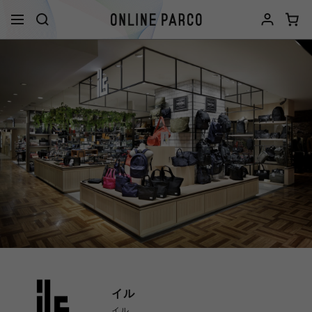
イル
イル