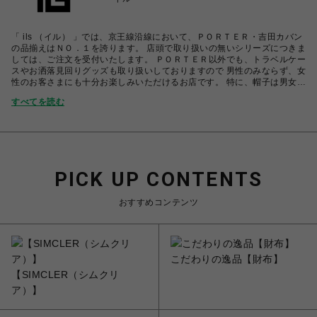
「 ils （イル） 」では、京王線沿線において、ＰＯＲＴＥＲ・吉田カバン
の品揃えはＮＯ．１を誇ります。 店頭で取り扱いの無いシリーズにつきま
しては、ご注文を受付いたします。 ＰＯＲＴＥＲ以外でも、トラベルケー
スやお洒落見回りグッズも取り扱いしておりますので 男性のみならず、女
性のお客さまにも十分お楽しみいただけるお店です。 特に、帽子は男女問
わずご好評頂いています。 スタッフ一同ご来店をお待ちしております。
すべてを読む
PICK UP CONTENTS
おすすめコンテンツ
こだわりの逸品【財布】
【SIMCLER（シムクリ
ア）】