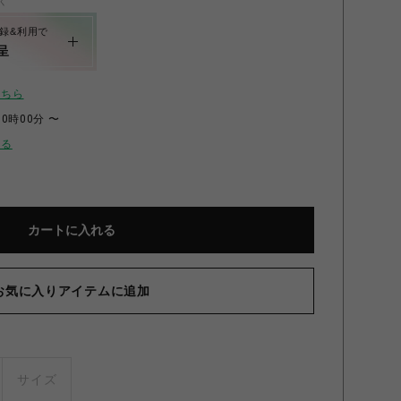
く
録&利用で
呈
こちら
00時00分 〜
せる
カートに入れる
お気に入りアイテムに追加
サイズ