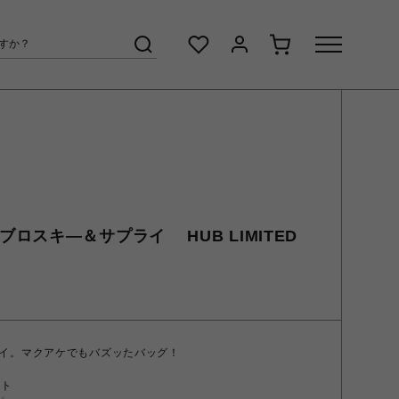
LY ブロスキ―＆サプライ HUB LIMITED
イ。マクアケでもバズッたバッグ！
ント