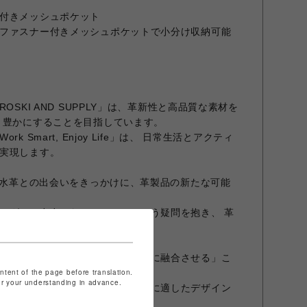
付きメッシュポケット
ファスナー付きメッシュポケットで小分け収納可能
OSKI AND SUPPLY」は、革新性と高品質な素材を
り豊かにすることを目指しています。
 Smart, Enjoy Life」は、 日常生活とアクティ
実現します。
は防水革との出会いをきっかけに、革製品の新たな可能
ッグしか存在しないのか？」という疑問を抱き、 革
ッグを作ることを目指しました。
 SUPPLY」の誕生に繋がりました。
的な素材を現代のライフスタイルに融合させる」こ
ontent of the page before translation.
for your understanding in advance.
を活かしつつ、アクティブな日常に適したデザイン