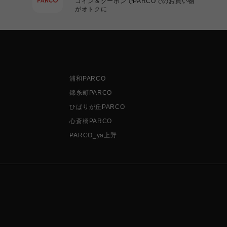
コイン＆クーポンでPARCOでのお買い物
がオトクに
浦和PARCO
錦糸町PARCO
ひばりが丘PARCO
心斎橋PARCO
PARCO_ya上野