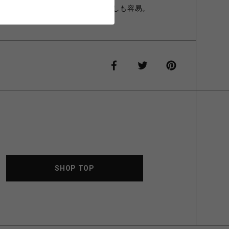
部のアイテムも見やすく、取り出しも容易。
活躍する製品です。
SHOP TOP