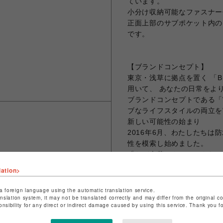
ています。
小分け収納可能なファスナー
正面上部のサブポケット内の
です。
【ブランドコンセプト】
東京・浅草に拠点を置く 「BR
用いて、 あなたの日常をよ
ブランドコンセプトである「Work
ブなライフスタイルの両立を
新しい可能性の始まり
2016年6月、わたしたち
性を模索し始めました。
「なぜ本革のクラシックなバ
でアウトドア機能も備えたバ
lation>
この探求が「BROSKI AND
私たちのビジョンは、「伝統
a foreign language using the automatic translation service.
anslation system, it may not be translated correctly and may differ from the original c
とです。
onsibility for any direct or indirect damage caused by using this service. Thank you 
革の持つ独自の魅力と耐久性
を追求しています。