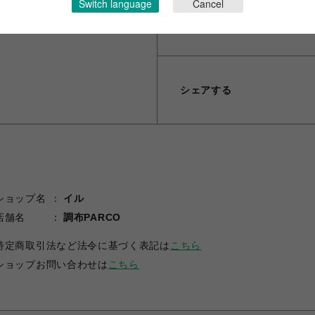
Switch language
Cancel
大きく開く構造で、バッグ内
どんなシチュエーションでも
シェアする
ショップ名
イル
店舗名
調布PARCO
特定商取引法など法令に基づく表記は
こちら
ショップお問い合わせは
こちら