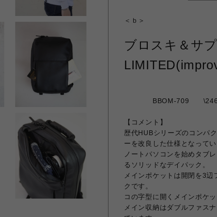
＜ｂ＞
ブロスキ＆サプ
LIMITED(improv
BBOM-709 \2462
【コメント】
歴代HUBシリーズのコンパ
ーを改良した仕様となってい
ノートパソコンを始めタブレ
るソリッドなデイパック。
メインポケットは開閉を3辺
クです。
コの字型に開くメインポケッ
メイン収納はダブルファスナ