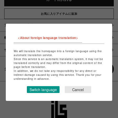
お気に入りアイテムに追加
アイテム説明 / 素材
<About foreign language translation>
概要
サイズ
We will translate the homepage into a foreign language using the
automatic translation service.
Since this service is an automatic translation system, it may not be
translated correctly and may differ from the original content of the
page before translation.
シェアする
In addition, we do not take any responsibility for any direct or
indirect damage caused by using this service. Thank you for your
understanding in advance.
Switch language
Cancel