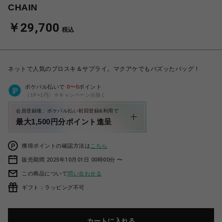
CHAIN
￥29,700
税込
ネットで人気のブロスキ＆サプライ。マクアケでもバズッたバッグ！
ポケパル払いで
0
〜
0
ポイント
（1P=1円）※キャンペーン分除く
会員登録後、ポケパル払い初回登録&利用で
最大1,500円分ポイント進呈
獲得ポイントの確認方法は
こちら
販売期間 2025年10月01日 00時00分 〜
この商品について
問い合わせる
ギフト：ラッピング不可
カートに入れる