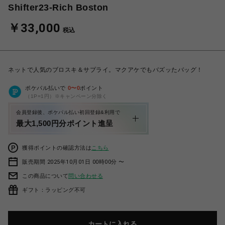
Shifter23-Rich Boston
￥33,000
税込
ネットで人気のブロスキ＆サプライ。マクアケでもバズッたバッグ！
ポケパル払いで
0
〜
0
ポイント
（1P=1円）※キャンペーン分除く
会員登録後、ポケパル払い初回登録&利用で
最大1,500円分ポイント進呈
獲得ポイントの確認方法は
こちら
販売期間 2025年10月01日 00時00分 〜
この商品について
問い合わせる
ギフト：ラッピング不可
カートに入れる