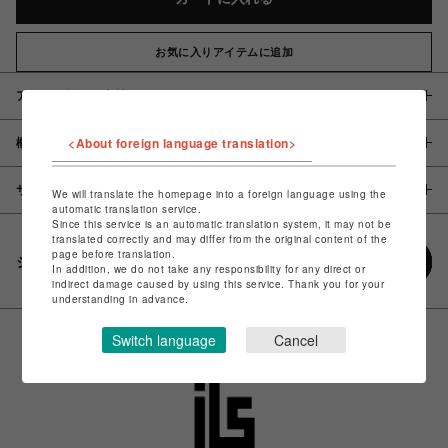
お気に入りアイテムに追加
アイテム説明 / 素材
<About foreign language translation>
概要
サイズ
We will translate the homepage into a foreign language using the
automatic translation service.
Since this service is an automatic translation system, it may not be
translated correctly and may differ from the original content of the
page before translation.
シェアする
In addition, we do not take any responsibility for any direct or
indirect damage caused by using this service. Thank you for your
understanding in advance.
Switch language
Cancel