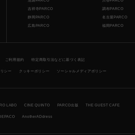
池袋PARCO
渋谷PARCO
吉祥寺PARCO
調布PARCO
静岡PARCO
名古屋PARCO
広島PARCO
福岡PARCO
ご利用規約
特定商取引法などに基づく表記
ポリシー
クッキーポリシー
ソーシャルメディアポリシー
RO LABO
CINE QUINTO
PARCO出版
THE GUEST CAFE
DEPACO
AnotherADdress