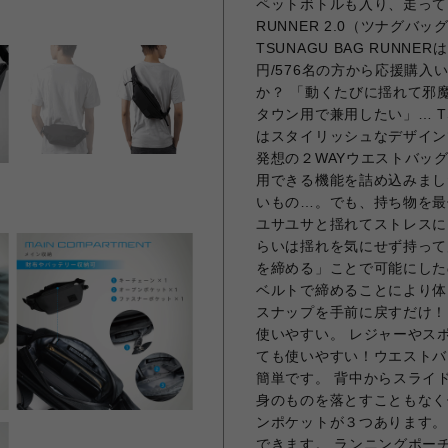
ペットボトルも入り、走ってもブ
RUNNER 2.0（ツナグ
TSUNAGU BAG RUNNE
円/576名の方から応援購入
か？ 「動くたびに揺れて邪
タウン用で兼用したい」… TS
はスタイリッシュなデザイン
発想の２WAYウエストバッ
用できる機能を詰め込みまし
いもの…。でも、持ち物を最
ユサユサと揺れてストレスに
らいは揺れを気にせず持って
を締める」ことで可能にした
ベルトで締めることにより体
スナップを手前に戻すだけ！
使いやすい。 レジャーやス
ても使いやすい！ウエストバ
簡単です。 背中からスライ
身のものを落とすこともなく
ンポケットが３つあります。 
できます。 ランニングポー