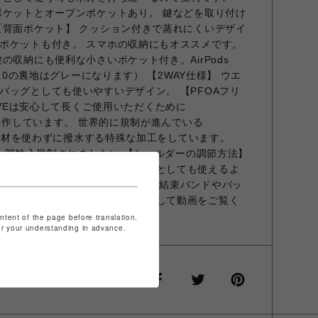
ポケットとオープンポケットあり。 鍵などを取り付け
【背面ポケット】 クッション付きで蒸れにくいデザイ
ポケットも付き。 スマホの収納にもオススメです。
の収納にも便利な小さいポケット付き。AirPods
2.0の裏地はグレーになります） 【2WAY仕様】 ウエ
バッグとしても使いやすいデザイン。 【PFOAフリ
LEEVEは安心して長くご使用いただくために
で製作しています。 世界的に規制が進んでいる
フッ素材を使わずに撥水する特殊な加工をしています。
ら一部輸入規制されました） 【ショルダーの調節方法】
ストバッグでもショルダーバッグとしても使えるよ
にしてあります。 余ったベルトは結束バンドやバッ
す。詳しくは上の画像をクリックして動画をご覧く
ontent of the page before translation.
for your understanding in advance.