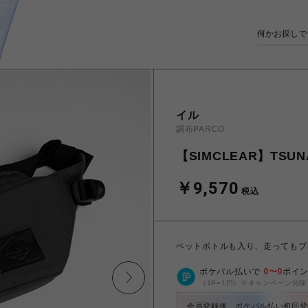
イル
調布PARCO
【SIMCLEAR】TSUN
￥9,570
税込
ペットボトルも入り、走ってもブレな
ポケパル払いで
0
〜
0
ポイ
（1P=1円）※キャンペーン分除
会員登録後、ポケパル払い初回登