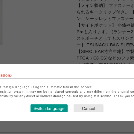
【メイン収納】 ファスナー
られるキークリップ付き。 
ン。シークレットファスナー
【サイドポケット】 小銭や鍵
Proも入ります。 (ランナー
ストポーチとしてもスリング
ー】 TSUNAGU BAG S
【SIMCLEAR特注生地】
PFOA（C8 C6)などの
（日本でも2021年10月か
ツナグバッグランナーはウエ
lation>
うにショルダーベルトを長め
クルに通すことで調節可能で
a foreign language using the automatic translation service.
ださい。
anslation system, it may not be translated correctly and may differ from the original c
onsibility for any direct or indirect damage caused by using this service. Thank you 
Switch language
Cancel
シェアする