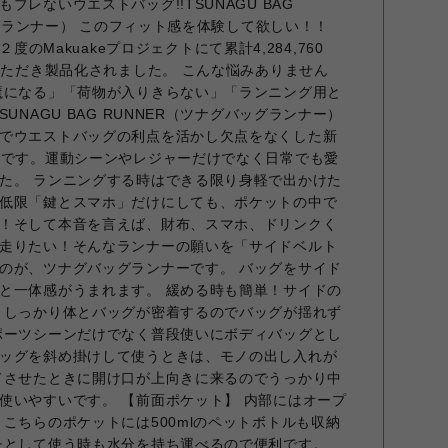
レないウエストバッグ!!TSUNAGU BAG
バッグランナー） このフィット感を体験して欲しい！！
Rは２度のMakuakeプロジェクトにて累計4,284,760
いただき製品化されました。 こんな悩みありません
魔になる」「荷物が入りきらない」「ランニング用と
UNAGU BAG RUNNER（ツナグバッグランナー）
でウエストバッグの利点を活かし欠点をなくした新
グです。運動シーンやレジャーだけでなく日常でも愛
た。 ランニングする時はできる限り身軽で出かけた
低限「鍵とスマホ」だけにしても、ポケットの中で
！そして本音を言えば、財布、スマホ、ドリンクく
走りたい！そんなランナーの願いを「サイドベルト
のが、ツナグバッグランナーです。 バッグをサイド
と一体感がうまれます。 緩める時も簡単！サイドの
 しっかり体とバッグが密着するのでバッグが揺れず
ポーツシーンだけでなく普段使いにボディバッグとし
ッグを斜め掛けして使うときは、モノの出し入れが
ドさせたときに開け口が上向きに来るのでうっかり中
使いやすいです。 【前面ポケット】 内部にはオープ
こちらのポケットには500mlのペットボトルも収納
チとして使う時も水分を持ち運べるので便利です。