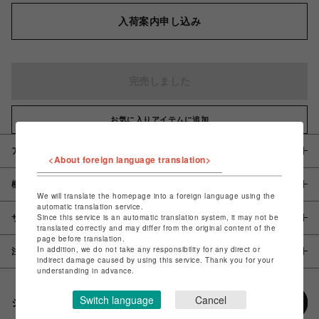
入荷案内申し込み
完売しました
お気に入りアイテムに追加
アイテム説明 / 素材
<About foreign language translation>
概要
We will translate the homepage into a foreign language using the
automatic translation service.
Since this service is an automatic translation system, it may not be
サイズ
translated correctly and may differ from the original content of the
page before translation.
In addition, we do not take any responsibility for any direct or
注意事項
indirect damage caused by using this service. Thank you for your
understanding in advance.
Switch language
Cancel
シェアする