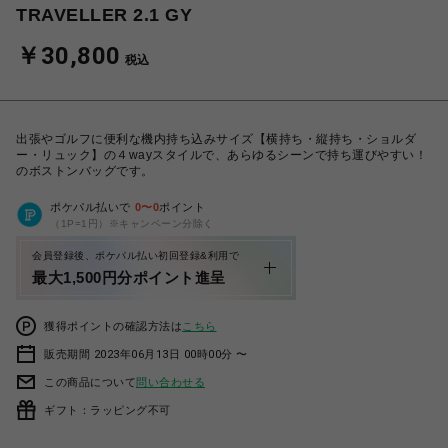
TRAVELLER 2.1 GY
￥30,800
税込
出張やゴルフに便利な機内持ち込みサイズ【横持ち・縦持ち・ショルダ
ー・リュック】の４wayスタイルで、あらゆるシーンで持ち運びやすい！
のボストンバッグです。
ポケパル払いで
0
〜
0
ポイント
（1P=1円）※キャンペーン分除く
会員登録後、ポケパル払い初回登録&利用で
最大1,500円分ポイント進呈
獲得ポイントの確認方法は
こちら
販売期間 2023年06月13日 00時00分 〜
この商品について
問い合わせる
ギフト：ラッピング不可