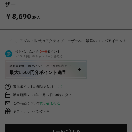
ザー
￥8,690
税込
ミドル、アダルト世代のアクティブユーザーへ、最強のコスパアイテム！
ポケパル払いで
0
〜
0
ポイント
（1P=1円）※キャンペーン分除く
会員登録後、ポケパル払い初回登録&利用で
最大1,500円分ポイント進呈
獲得ポイントの確認方法は
こちら
販売期間 2023年09月17日 00時00分 〜
この商品について
問い合わせる
ギフト：ラッピング不可
カートに入れる