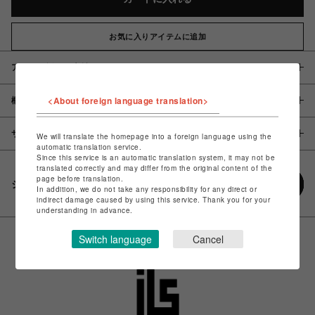
お気に入りアイテムに追加
アイテム説明 / 素材
<About foreign language translation>
概要
サイズ
We will translate the homepage into a foreign language using the
automatic translation service.
Since this service is an automatic translation system, it may not be
translated correctly and may differ from the original content of the
page before translation.
シェアする
In addition, we do not take any responsibility for any direct or
indirect damage caused by using this service. Thank you for your
understanding in advance.
Switch language
Cancel