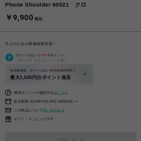
Phone Shoulder 60021 クロ
￥9,900
税込
大人のための新価値観登場！
ポケパル払いで
0
〜
0
ポイント
（1P=1円）※キャンペーン分除く
会員登録後、ポケパル払い初回登録&利用で
最大1,500円分ポイント進呈
獲得ポイントの確認方法は
こちら
販売期間 2023年09月29日 00時00分 〜
この商品について
問い合わせる
ギフト：ラッピング不可
完売しました