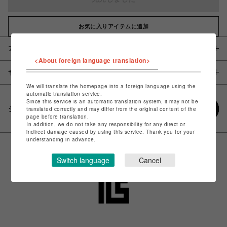
お気に入りアイテムに追加
アイテム説明 / 素材
<About foreign language translation>
サイズ
We will translate the homepage into a foreign language using the
automatic translation service.
Since this service is an automatic translation system, it may not be
シェアする
translated correctly and may differ from the original content of the
page before translation.
In addition, we do not take any responsibility for any direct or
indirect damage caused by using this service. Thank you for your
understanding in advance.
Switch language
Cancel