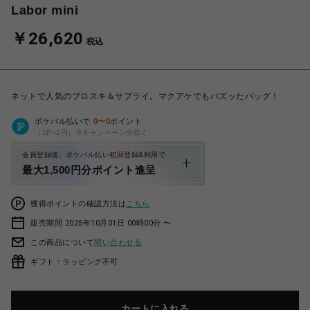
Labor mini
￥26,620
税込
ネットで人気のブロスキ＆サプライ。マクアケでもバズッたバッグ！
ポケパル払いで
0
〜
0
ポイント
（1P=1円）※キャンペーン分除く
会員登録後、ポケパル払い初回登録&利用で
最大1,500円分ポイント進呈
獲得ポイントの確認方法は
こちら
販売期間 2025年10月01日 00時00分 〜
この商品について
問い合わせる
ギフト：ラッピング不可
カートに入れる