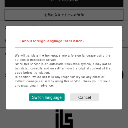
お気に入りアイテムに追加
アイテム説明 / 素材
<About foreign language translation>
概要
サイズ
We will translate the homepage into a foreign language using the
automatic translation service.
Since this service is an automatic translation system, it may not be
translated correctly and may differ from the original content of the
page before translation.
シェアする
In addition, we do not take any responsibility for any direct or
indirect damage caused by using this service. Thank you for your
understanding in advance.
Switch language
Cancel