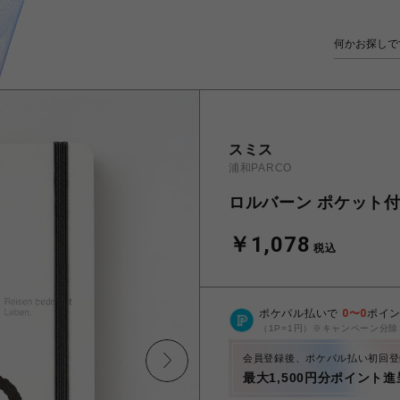
スミス
浦和PARCO
ロルバーン ポケット付メ
￥1,078
税込
ポケパル払いで
0
〜
0
ポイ
（1P=1円）※キャンペーン分除
会員登録後、ポケパル払い初回登
最大1,500円分ポイント進