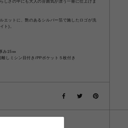
らしさの中にも大人の雰囲気が漂う一冊に仕上げま
ルエットに、艶のあるシルバー箔で施したロゴが洗
イト)。
厚み15㎜
/切離しミシン目付き/PPポケット５枚付き