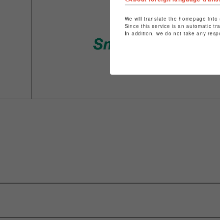
We will translate the homepage into 
Since this service is an automatic tr
In addition, we do not take any resp