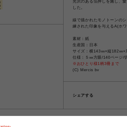
光沢のある箔押しを施し、愛
した。
線で描かれたモノトーンのシ
練された印象を与えるA(ホワ
素材：紙
生産国：日本
サイズ：横143㎜×縦182㎜×
仕様：５㎜方眼/140ページ
※おひとり様1柄3冊まで
(C) Mercis bv
シェアする
lation>