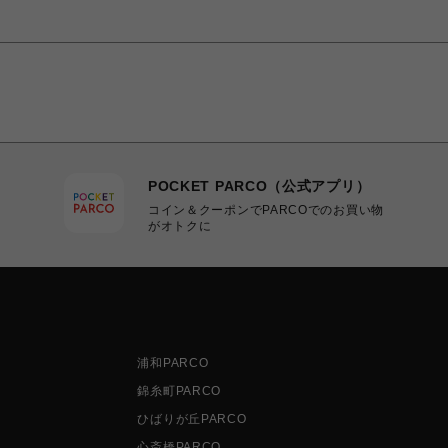
POCKET PARCO（公式アプリ）
コイン＆クーポンでPARCOでのお買い物
がオトクに
浦和PARCO
錦糸町PARCO
ひばりが丘PARCO
心斎橋PARCO