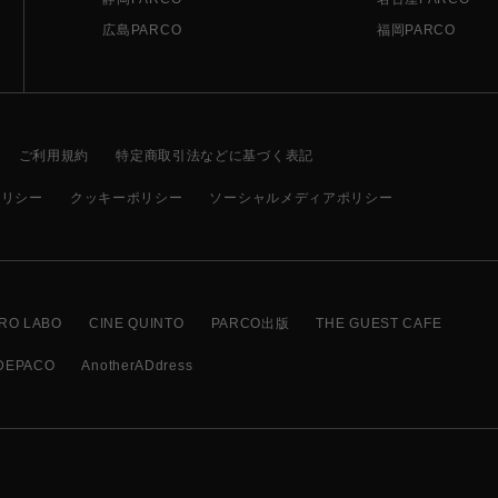
広島PARCO
福岡PARCO
ご利用規約
特定商取引法などに基づく表記
ポリシー
クッキーポリシー
ソーシャルメディアポリシー
RO LABO
CINE QUINTO
PARCO出版
THE GUEST CAFE
DEPACO
AnotherADdress