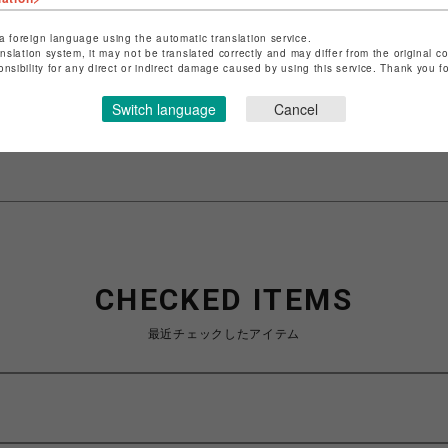
a foreign language using the automatic translation service.
ショップ名
スミス
anslation system, it may not be translated correctly and may differ from the original c
onsibility for any direct or indirect damage caused by using this service. Thank you 
店舗名
浦和PARCO
Switch language
Cancel
特定商取引法など法令に基づく表記は
こちら
ショップお問い合わせは
こちら
CHECKED ITEMS
最近チェックしたアイテム