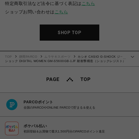
特定商取引法など法令に基づく表記は
こちら
ショップお問い合わせは
こちら
SHOP TOP
TOP
静岡PARCO
ムラサキスポーツ
カシオ CASIO G-SHOCK ジー
…
ショック DIGITAL WOMEN GM-S5600GB-1JF 耐衝撃構造（ショックレジスト）
ゴールドIP加工 GOLD 腕時計 国内正規品 4549526325878 【送料無料 北海道/
沖縄/離島を除く】
PARCOポイント
全国のPARCOやONLINE PARCOで貯まる＆使える
ポケパル払い
初回登録＆お買物で最大1,500円分のPARCOポイント進呈