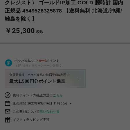
クレジスト） ゴールドIP加工 GOLD 腕時計 国内
正規品 4549526325878 【送料無料 北海道/沖縄/
離島を除く】
￥25,300
税込
ポケパル払いで
0
〜
0
ポイント
（1P=1円）※キャンペーン分除く
会員登録後、ポケパル払い初回登録&利用で
最大1,500円分ポイント進呈
獲得ポイントの確認方法は
こちら
販売期間 2023年03月16日 11時00分 〜
この商品について
問い合わせる
ギフト：ラッピング不可