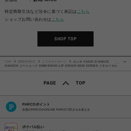
特定商取引法など法令に基づく表記は
こちら
ショップお問い合わせは
こちら
SHOP TOP
TOP
静岡PARCO
ムラサキスポーツ
カシオ CASIO G-SHOCK
…
GSHOCK ジーショック GMW-B5000-1JF ORIGIN 5600 SERIES メタルベゼル
タフソーラー（ソーラー充電システム） 電波時計（日本・北米・ヨーロッパ・中国
地域対応 MULTIBAND6） 【送料無料 北海道/沖縄/離島を除く】
PARCOポイント
全国のPARCOやONLINE PARCOで貯まる＆使える
ポケパル払い