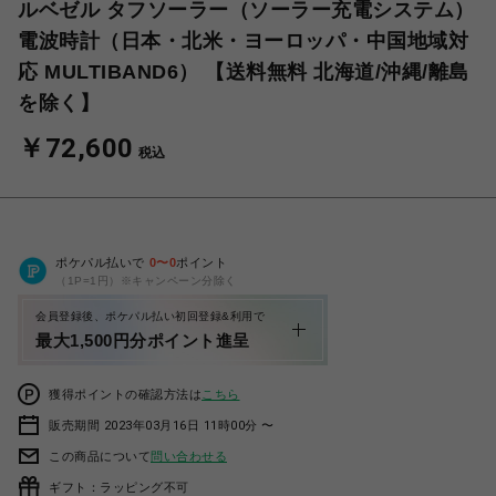
ルベゼル タフソーラー（ソーラー充電システム）
電波時計（日本・北米・ヨーロッパ・中国地域対
応 MULTIBAND6） 【送料無料 北海道/沖縄/離島
を除く】
￥72,600
税込
ポケパル払いで
0
〜
0
ポイント
（1P=1円）※キャンペーン分除く
会員登録後、ポケパル払い初回登録&利用で
最大1,500円分ポイント進呈
獲得ポイントの確認方法は
こちら
販売期間 2023年03月16日 11時00分 〜
この商品について
問い合わせる
ギフト：ラッピング不可