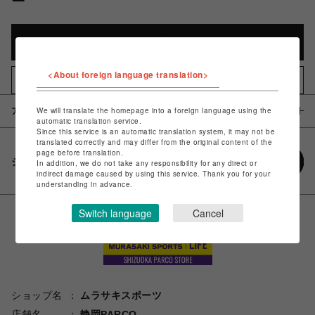
カートに入れる
<About foreign language translation>
お気に入りアイテムに追加
We will translate the homepage into a foreign language using the
アイテム説明 / 素材
automatic translation service.
Since this service is an automatic translation system, it may not be
translated correctly and may differ from the original content of the
page before translation.
シェアする
In addition, we do not take any responsibility for any direct or
indirect damage caused by using this service. Thank you for your
understanding in advance.
Switch language
Cancel
ショップ名
ムラサキスポーツ
店舗名
静岡PARCO