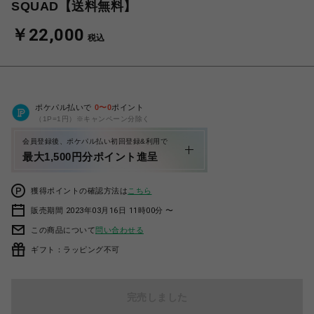
SQUAD【送料無料】
￥22,000
税込
ポケパル払いで
0
〜
0
ポイント
（1P=1円）※キャンペーン分除く
会員登録後、ポケパル払い初回登録&利用で
最大1,500円分ポイント進呈
獲得ポイントの確認方法は
こちら
販売期間 2023年03月16日 11時00分 〜
この商品について
問い合わせる
ギフト：ラッピング不可
完売しました