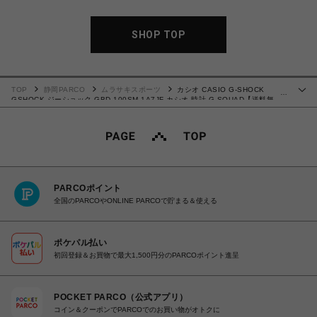
SHOP TOP
TOP
静岡PARCO
ムラサキスポーツ
カシオ CASIO G-SHOCK
…
GSHOCK ジーショック GBD-100SM-1A7JF カシオ 時計 G-SQUAD【送料無
料】
PARCOポイント
全国のPARCOやONLINE PARCOで貯まる＆使える
ポケパル払い
初回登録＆お買物で最大1,500円分のPARCOポイント進呈
POCKET PARCO（公式アプリ）
コイン＆クーポンでPARCOでのお買い物がオトクに