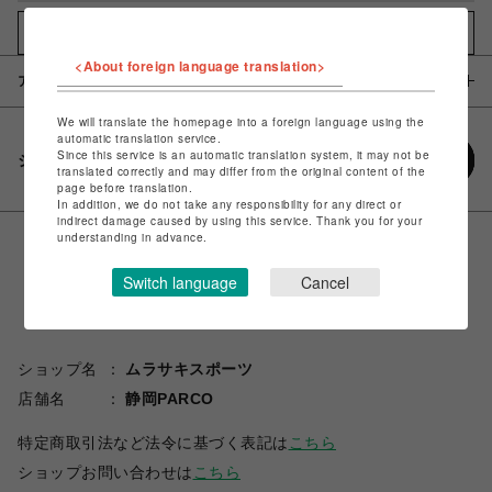
お気に入りアイテムに追加
<About foreign language translation>
アイテム説明 / 素材
We will translate the homepage into a foreign language using the
automatic translation service.
Since this service is an automatic translation system, it may not be
シェアする
translated correctly and may differ from the original content of the
page before translation.
In addition, we do not take any responsibility for any direct or
indirect damage caused by using this service. Thank you for your
understanding in advance.
Switch language
Cancel
ショップ名
ムラサキスポーツ
店舗名
静岡PARCO
特定商取引法など法令に基づく表記は
こちら
ショップお問い合わせは
こちら