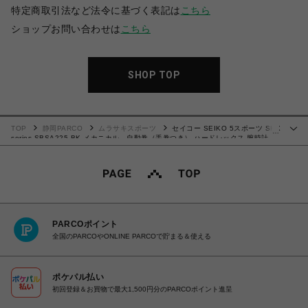
特定商取引法など法令に基づく表記は
こちら
ショップお問い合わせは
こちら
SHOP TOP
TOP
静岡PARCO
ムラサキスポーツ
セイコー SEIKO 5スポーツ SKX
…
series SBSA225 BK メカニカル 自動巻（手巻つき） ハードレックス 腕時計
4954628465177 【送料無料 北海道/沖縄/離島を除く】
PARCOポイント
全国のPARCOやONLINE PARCOで貯まる＆使える
ポケパル払い
初回登録＆お買物で最大1,500円分のPARCOポイント進呈