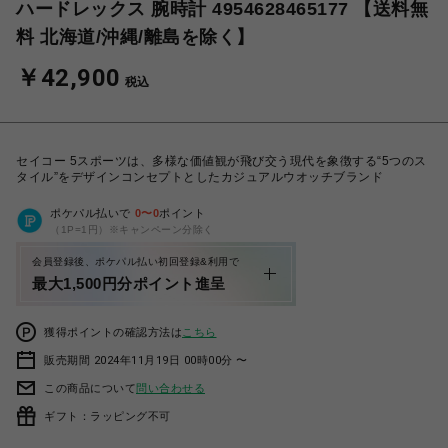
ハードレックス 腕時計 4954628465177 【送料無
料 北海道/沖縄/離島を除く】
￥42,900
税込
セイコー 5スポーツは、多様な価値観が飛び交う現代を象徴する“5つのス
タイル”をデザインコンセプトとしたカジュアルウオッチブランド
ポケパル払いで
0
〜
0
ポイント
（1P=1円）※キャンペーン分除く
会員登録後、ポケパル払い初回登録&利用で
最大1,500円分ポイント進呈
獲得ポイントの確認方法は
こちら
販売期間 2024年11月19日 00時00分 〜
この商品について
問い合わせる
ギフト：ラッピング不可