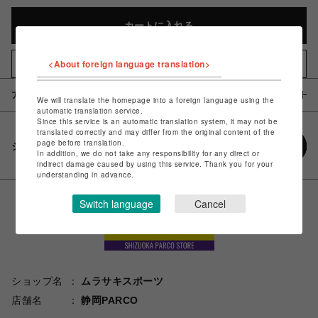
カートに入れる
<About foreign language translation>
お気に入りアイテムに追加
アイテム説明 / 素材
We will translate the homepage into a foreign language using the
automatic translation service.
Since this service is an automatic translation system, it may not be
translated correctly and may differ from the original content of the
page before translation.
シェアする
In addition, we do not take any responsibility for any direct or
indirect damage caused by using this service. Thank you for your
understanding in advance.
Switch language
Cancel
ショップ名
ムラサキスポーツ
店舗名
静岡PARCO