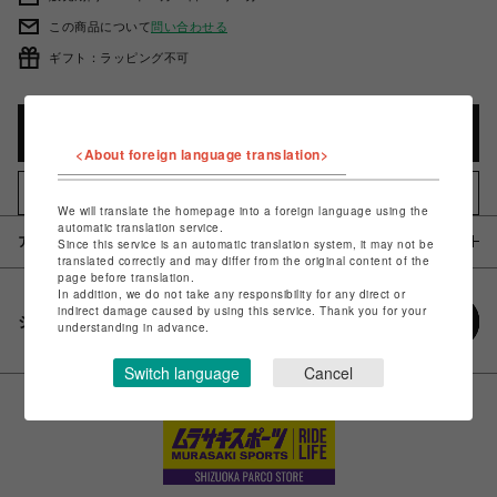
この商品について
問い合わせる
ギフト：ラッピング不可
カートに入れる
<About foreign language translation>
お気に入りアイテムに追加
We will translate the homepage into a foreign language using the
automatic translation service.
アイテム説明 / 素材
Since this service is an automatic translation system, it may not be
translated correctly and may differ from the original content of the
page before translation.
In addition, we do not take any responsibility for any direct or
indirect damage caused by using this service. Thank you for your
シェアする
understanding in advance.
Switch language
Cancel