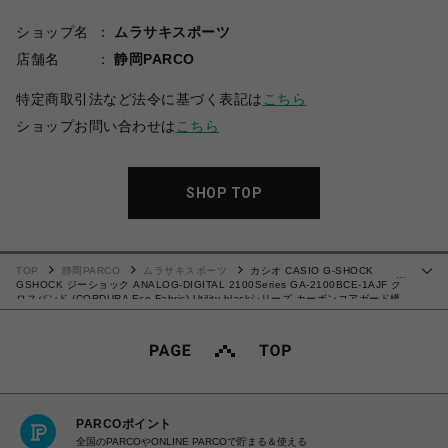
ショップ名
ムラサキスポーツ
店舗名
静岡PARCO
特定商取引法など法令に基づく表記は
こちら
ショップお問い合わせは
こちら
SHOP TOP
TOP
静岡PARCO
ムラサキスポーツ
カシオ CASIO G-SHOCK
…
GSHOCK ジーショック ANALOG-DIGITAL 2100Series GA-2100BCE-1AJF ク
ロスバンド (CORDURA Eco Fabric) Utility blackシリーズ カーボンコアガード構
造 耐衝撃構造 20気圧防水 八角形 オクタゴン 腕時計 国内正規品 【送料無料 北海
道/沖縄/離島除く】
PARCOポイント
全国のPARCOやONLINE PARCOで貯まる＆使える