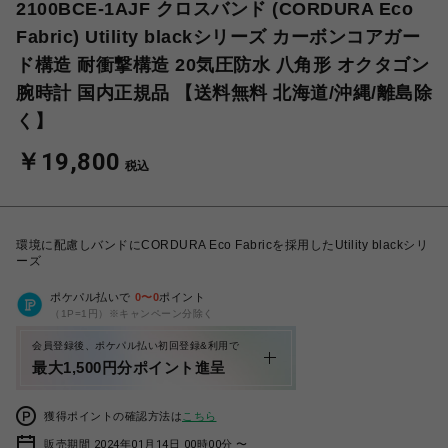
2100BCE-1AJF クロスバンド (CORDURA Eco
Fabric) Utility blackシリーズ カーボンコアガー
ド構造 耐衝撃構造 20気圧防水 八角形 オクタゴン
腕時計 国内正規品 【送料無料 北海道/沖縄/離島除
く】
￥19,800
税込
環境に配慮しバンドにCORDURA Eco Fabricを採用したUtility blackシリ
ーズ
ポケパル払いで
0
〜
0
ポイント
（1P=1円）※キャンペーン分除く
会員登録後、ポケパル払い初回登録&利用で
最大1,500円分ポイント進呈
獲得ポイントの確認方法は
こちら
販売期間 2024年01月14日 00時00分 〜