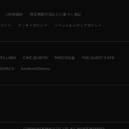
ご利用規約
特定商取引法などに基づく表記
ポリシー
クッキーポリシー
ソーシャルメディアポリシー
RO LABO
CINE QUINTO
PARCO出版
THE GUEST CAFE
DEPACO
AnotherADdress
COPYRIGHT © PARCO CO.,LTD. ALL RIGHTS RESERVED.