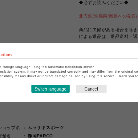
◆必ずお読みください◆
北海道/沖縄県/離島への発
商品に欠陥がある場合を除き
による返品は、返品送料・返
こちらの商品は購入納品伝票
lation>
何卒宜しくお願い申し上げま
a foreign language using the automatic translation service.
anslation system, it may not be translated correctly and may differ from the original c
onsibility for any direct or indirect damage caused by using this service. Thank you 
シェアする
Switch language
Cancel
ショップ名
ムラサキスポーツ
店舗名
静岡PARCO