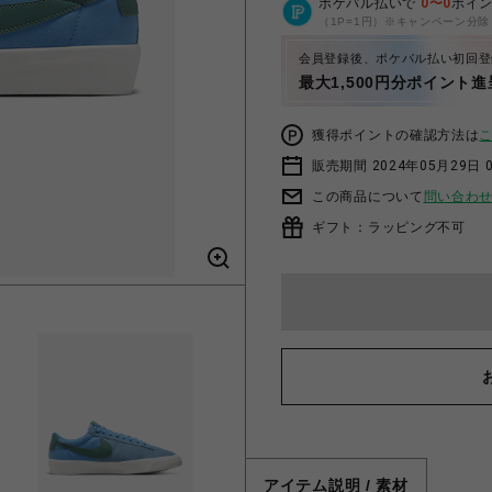
ポケパル払いで
0
〜
0
ポイ
（1P=1円）※キャンペーン分除
会員登録後、ポケパル払い初回登
最大1,500円分ポイント進
獲得ポイントの確認方法は
販売期間 2024年05月29日 
この商品について
問い合わ
ギフト：ラッピング不可
アイテム説明 / 素材