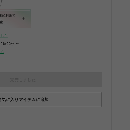
ント
く
録&利用で
呈
こちら
00時00分 〜
せる
完売しました
お気に入りアイテムに追加