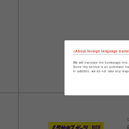
<About foreign language trans
We will translate the homepage into 
Since this service is an automatic tr
In addition, we do not take any resp